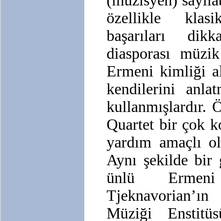
(müzisyen) sayılab
özellikle kla
başarıları dik
diasporası müzik
Ermeni kimliği a
kendilerini anl
kullanmışlardır. 
Quartet bir çok 
yardım amaçlı ol
Aynı şekilde bir 
ünlü Ermeni
Tjeknavorian’
Müziği Enstit