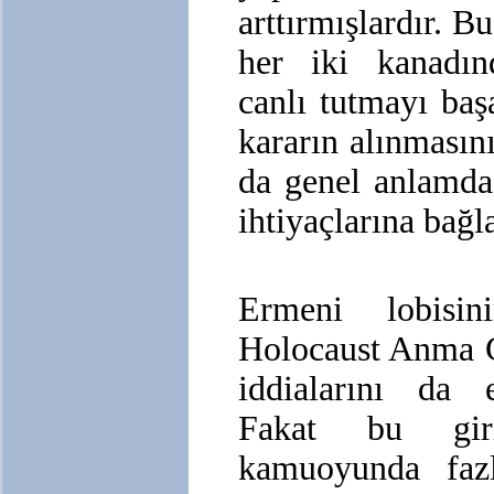
arttırmışlardır. 
her iki kanadınd
canlı tutmayı baş
kararın alınmasın
da genel anlamda 
ihtiyaçlarına bağl
Ermeni lobisi
Holocaust Anma G
iddialarını da 
Fakat bu giri
kamuoyunda fazl