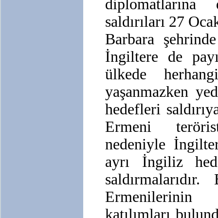
diplomatların
saldırıları 27 Oc
Barbara şehrinde
İngiltere de pay
ülkede herhan
yaşanmazken yed
hedefleri saldırıy
Ermeni teröri
nedeniyle İngilte
ayrı İngiliz hed
saldırmalarıdır.
Ermenilerinin
katılımları bulu