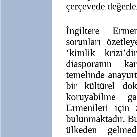
çerçevede değerlen
İngiltere Ermeni
sorunları özetle
‘kimlik krizi’
diasporanın ka
temelinde anayurt
bir kültürel dok
koruyabilme gay
Ermenileri için 
bulunmaktadır. Bu
ülkeden gelmedi