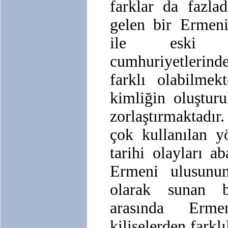
farklar da fazla
gelen bir Ermeni’
ile eski So
cumhuriyetlerinde
farklı olabilmek
kimliğin oluştur
zorlaştırmaktadı
çok kullanılan y
tarihi olayları a
Ermeni ulusunun
olarak sunan b
arasında Erme
kiliselerden farkl