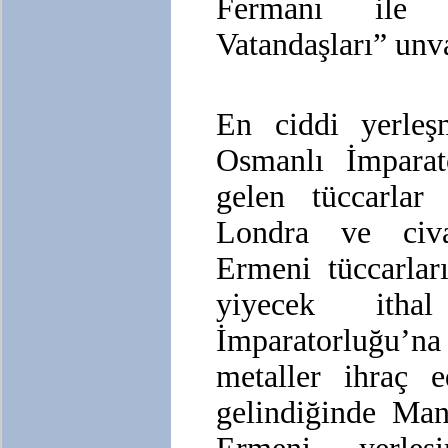
Fermanı ile ‘
Vatandaşları” unva
En ciddi yerleş
Osmanlı İmparat
gelen tüccarlar 
Londra ve civar
Ermeni tüccarla
yiyecek itha
İmparatorluğu’n
metaller ihraç e
gelindiğinde Man