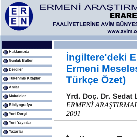
Hakkımızda
İngiltere'deki 
Günlük Bülten
Ermeni Meseles
Dergiler
Türkçe Özet)
Tükenmiş Kitaplar
Anılar
Yrd. Doç. Dr. Sedat
Makaleler
ERMENİ ARAŞTIRMALAR
Bibliyografya
2001
Yeni Dergi
Yeni Yayınlar
Yazarlar