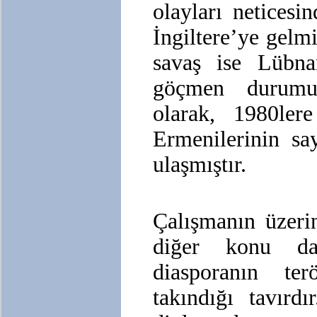
olayları netices
İngiltere’ye gelm
savaş ise Lübna
göçmen durumu
olarak, 1980lere
Ermenilerinin sa
ulaşmıştır.
Çalışmanın üzeri
diğer konu d
diasporanın ter
takındığı tavırd