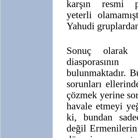
karşın resmi po
yeterli olamamış
Yahudi gruplardan 
Sonuç olarak İ
diasporasın
bulunmaktadır. B
sorunları ellerin
çözmek yerine sor
havale etmeyi ye
ki, bundan sade
değil Ermenilerin 