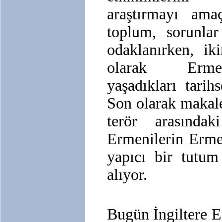
araştırmayı ama
toplum, sorunla
odaklanırken, i
olarak Ermeni
yaşadıkları tarihs
Son olarak makale
terör arasında
Ermenilerin Erme
yapıcı bir tutum 
alıyor.
Bugün İngiltere Er