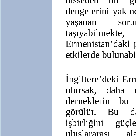
hisseden bir g
dengelerini yakın
yaşanan sor
taşıyabilme
Ermenistan’daki p
etkilerde bulunabi
İngiltere’deki Er
olursak, daha 
derneklerin bu 
görülür. Bu da
işbirliğini güçl
uluslararası a