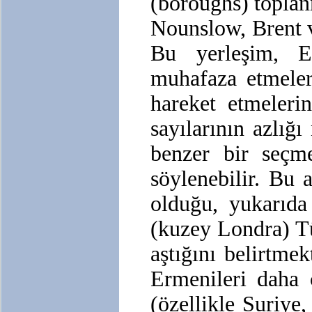
(boroughs) toplan
Nounslow, Brent v
Bu yerleşim, Er
muhafaza etmeler
hareket etmeleri
sayılarının azlığ
benzer bir seçme
söylenebilir. Bu
olduğu, yukarıda
(kuzey Londra) T
aştığını belirtmek
Ermenileri daha 
(özellikle Suriye