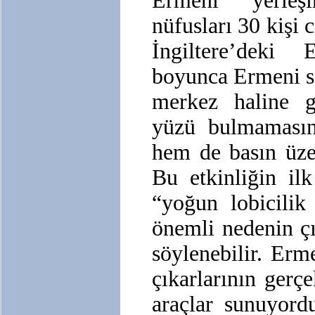
Ermeni yerleş
nüfusları 30 kişi 
İngiltere’deki
boyunca Ermeni s
merkez haline ge
yüzü bulmaması
hem de basın üzer
Bu etkinliğin il
“yoğun lobicilik 
önemli nedenin ç
söylenebilir. Erm
çıkarlarının gerçe
araçlar sunuyordu