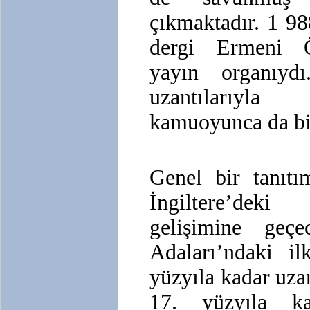
çıkmaktadır. 1 9
dergi Ermeni Ö
yayın organıy
uzantılarıyla 
kamuoyunca da bi
Genel bir tanıtı
İngiltere’deki 
gelişimine geçe
Adaları’ndaki il
yüzyıla kadar uza
17. yüzyıla kad