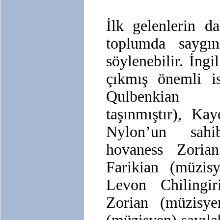
İlk gelenlerin d
toplumda saygın
söylenebilir. İngi
çıkmış önemli is
Qulbenkian (
taşınmıştır), Ka
Nylon’un sahi
hovaness Zoria
Farikian (müzisy
Levon Chilingir
Zorian (müzisye