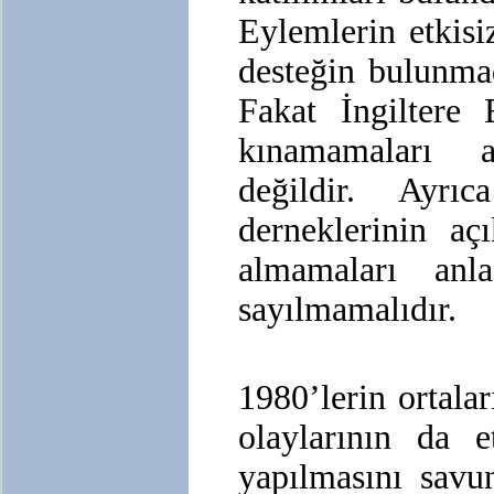
Eylemlerin etkisi
desteğin bulunmad
Fakat İngiltere E
kınamamaları a
değildir. Ayr
derneklerinin aç
almamaları anla
sayılmamalıdır.
1980’lerin ortala
olaylarının da et
yapılmasını savun