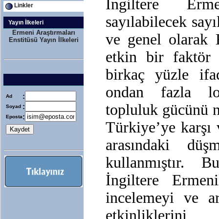
İngiltere Erm
Linkler
sayılabilecek sayı
Yayın İlkeleri
Ermeni Araştırmaları
ve genel olarak 
Enstitüsü Yayın İlkeleri
etkin bir faktör 
birkaç yüzle ifa
ondan fazla lo
:
Ad
topluluk gücünü n
:
Soyad
:
Eposta
Türkiye’ye karşı 
arasındaki düşm
kullanmıştır. 
İngiltere Ermeni
incelemeyi ve a
etkinliklerini