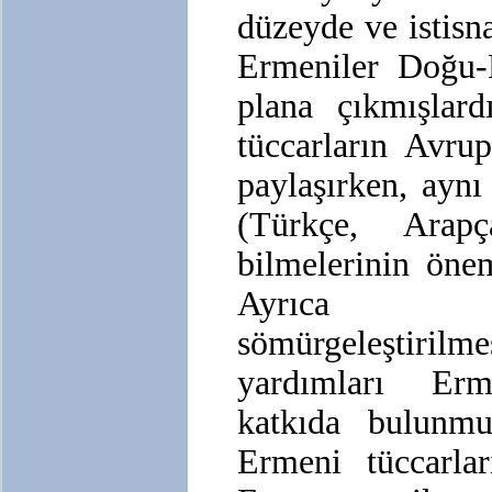
düzeyde ve istisn
Ermeniler Doğu-B
plana çıkmışlar
tüccarların Avrup
paylaşırken, ayn
(Türkçe, Arap
bilmelerinin önem
Ayrıca H
sömürgeleştiri
yardımları Ermen
katkıda bulunm
Ermeni tüccarlar