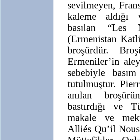
sevilmeyen, Frans
kaleme aldığı 
basılan “Les 
(Ermenistan Katli
broşürdür. Broş
Ermeniler’in ale
sebebiyle basım 
tutulmuştur. Pier
anılan broşürü
bastırdığı ve Tü
makale ve mekt
Alliés Qu’il Nous