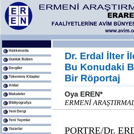
Hakkımızda
Dr. Erdal İlter 
Günlük Bülten
Bu Konudaki Ba
Dergiler
Bir Röportaj
Tükenmiş Kitaplar
Anılar
Oya EREN*
Makaleler
ERMENİ ARAŞTIRMALA
Bibliyografya
Yeni Dergi
Yeni Yayınlar
PORTRE/Dr. ER
Yazarlar