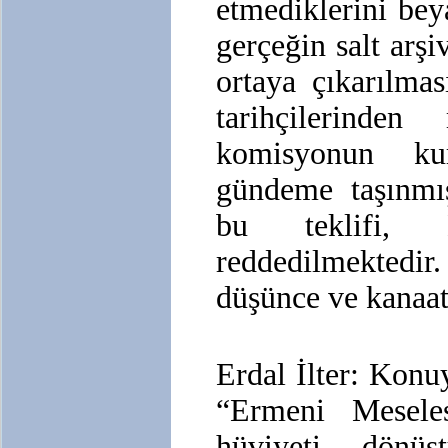
etmediklerini bey
gerçeğin salt arşi
ortaya çıkarılma
tarihçilerinde
komisyonun kur
gündeme taşınmış
bu teklifi, E
reddedilmektedir
düşünce ve kanaat
Erdal İlter: Konuy
“Ermeni Meseles
hüviyeti dönüştü