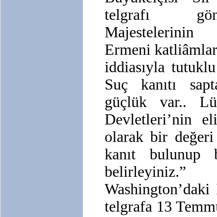
telgrafı gön
Majestelerinin
Ermeni katliâmları
iddiasıyla tutukl
Suç kanıtı sap
güçlük var.. Lü
Devletleri’nin e
olarak bir değeri
kanıt bulunup b
belirleyiniz.”
Washington’daki 
telgrafa 13 Temmu