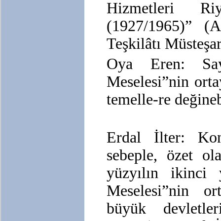
Hizmetleri Ri
(1927/1965)” (An
Teşkilâtı Müsteşarl
Oya Eren: Sa
Meselesi”nin orta
temelle-re değineb
Erdal İlter: Ko
sebeple, özet ol
yüzyılın ikinci 
Meselesi”nin or
büyük devletler