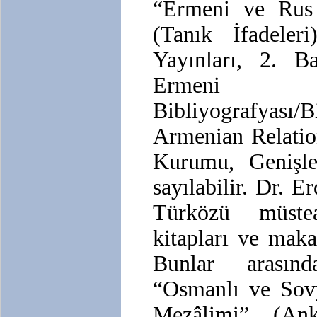
“Ermeni ve Rus
(Tanık İfadele
Yayınları, 2. B
Ermeni 
Bibliyografyası/
Armenian Relatio
Kurumu, Genişle
sayılabilir. Dr. E
Türközü müstea
kitapları ve maka
Bunlar arasınd
“Osmanlı ve Sovy
Mezâlimi” (An