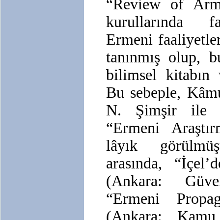
“Review of Arme
kurullarında fa
Ermeni faaliyetler
tanınmış olup, b
bilimsel kitabın
Bu sebeple, Kâmu
N. Şimşir ile b
“Ermeni Araştı
lâyık görülmüş
arasında, “İçel’
(Ankara: Güve
“Ermeni Propag
(Ankara: Kamu 