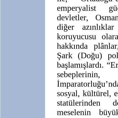
emperyalist g
devletler, Osman
diğer azınlıkla
koruyucusu olara
hakkında plânlar
Şark (Doğu) poli
başlamışlardı. “E
sebeplerini
İmparatorluğu’nd
sosyal, kültürel, 
statülerinden
meselenin büyük