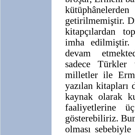
kütüphânelerd
getirilmemiştir. D
kitapçılardan to
imha edilmiştir.
devam etmekted
sadece Türkler t
milletler ile Erm
yazılan kitapları
kaynak olarak ku
faaliyetlerine 
gösterebiliriz. Bu
olması sebebiyle 