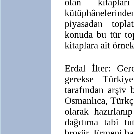
olan kitapl
kütüphânelerind
piyasadan toplat
konuda bu tür to
kitaplara ait örne
Erdal İlter: Ge
gerekse Türkiy
tarafından arşiv 
Osmanlıca, Türkçe
olarak hazırlanı
dağıtıma tabi tu
broşür, Ermeni bas