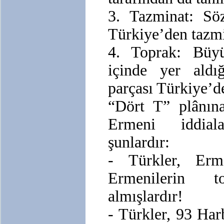
3. Tazminat: Sö
Türkiye’den tazmi
4. Toprak: Büyü
içinde yer aldı
parçası Türkiye’d
“Dört T” plânına
Ermeni iddial
şunlardır:
- Türkler, Erme
Ermenilerin to
almışlardır!
- Türkler, 93 Ha