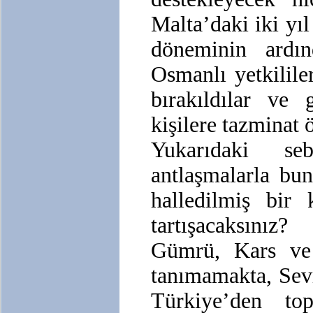
Malta’daki iki yıl
döneminin ardı
Osmanlı yetkilile
bırakıldılar ve 
kişilere tazminat
Yukarıdaki sebe
antlaşmalarla bu
halledilmiş bir 
tartışacaksınız
Gümrü, Kars ve 
tanımamakta, Sevr
Türkiye’den top