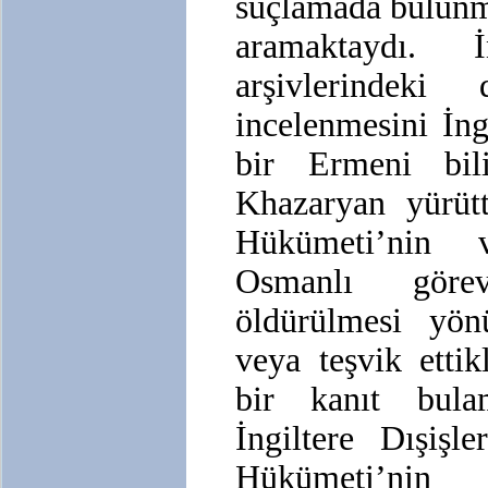
suçlamada bulunm
aramaktaydı. 
arşivlerindeki 
incelenmesini İng
bir Ermeni bi
Khazaryan yürüt
Hükümeti’nin 
Osmanlı görevl
öldürülmesi yön
veya teşvik ettik
bir kanıt bula
İngiltere Dışişl
Hükümeti’nin 