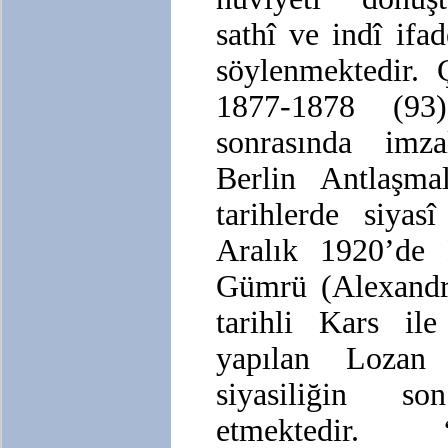
sathî ve indî ifa
söylenmektedir. 
1877-1878 (93
sonrasında imz
Berlin Antlaşma
tarihlerde siyasî
Aralık 1920’de 
Gümrü (Alexandr
tarihli Kars i
yapılan Lozan
siyasiliğin so
etmektedir. 