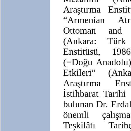
Araştırma Ensti
“Armenian Atr
Ottoman and 
(Ankara: Türk
Enstitüsü, 19
(=Doğu Anadolu)
Etkileri” (An
Araştırma Ens
İstihbarat Tarihi 
bulunan Dr. Erdal
önemli çalışma
Teşkilâtı Tari