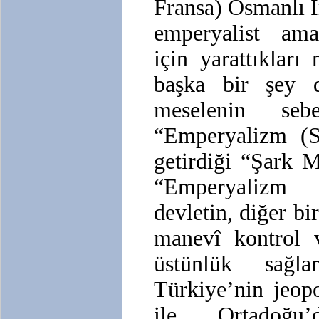
Fransa) Osmanlı 
emperyalist amaç
için yarattıkları
başka bir şey d
meselenin seb
“Emperyalizm (S
getirdiği “Şark M
“Emperyalizm 
devletin, diğer bi
manevî kontrol 
üstünlük sağla
Türkiye’nin jeopo
ile, Ortadoğu