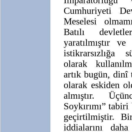
İmparatorluğ
Cumhuriyeti De
Meselesi olmamı
Batılı devletl
yaratılmıştır v
istikrarsızlığa
olarak kullanılm
artık bugün, dinî 
olarak eskiden ol
almıştır. Üçü
Soykırımı” tabiri
geçirtilmiştir. 
iddialarını dah