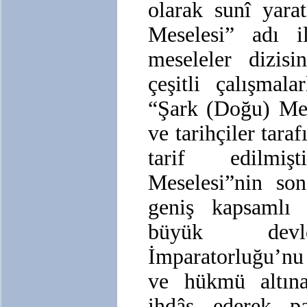
olarak sunî yara
Meselesi” adı il
meseleler dizisi
çeşitli çalışmal
“Şark (Doğu) Mes
ve tarihçiler tara
tarif edilmi
Meselesi”nin son
geniş kapsamlı 
büyük devle
İmparatorluğu’nu 
ve hükmü altın
ihdâs ederek p