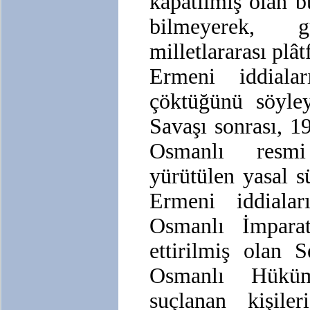
kapatılmış olan b
bilmeyerek, g
milletlararası plâ
Ermeni iddiala
çöktüğünü söyley
Savaşı sonrası, 1
Osmanlı resmi
yürütülen yasal s
Ermeni iddiaları
Osmanlı İmparat
ettirilmiş olan 
Osmanlı Hüküme
suçlanan kişile