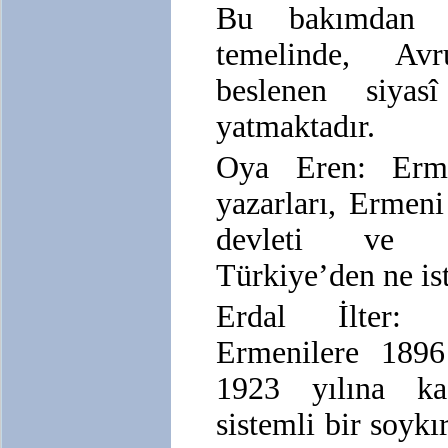
Bu bakımdan “
temelinde, Av
beslenen siyas
yatmaktadır.
Oya Eren: Erm
yazarları, Ermeni
devleti ve d
Türkiye’den ne is
Erdal İlter: 
Ermenilere 1896 
1923 yılına kad
sistemli bir soykı