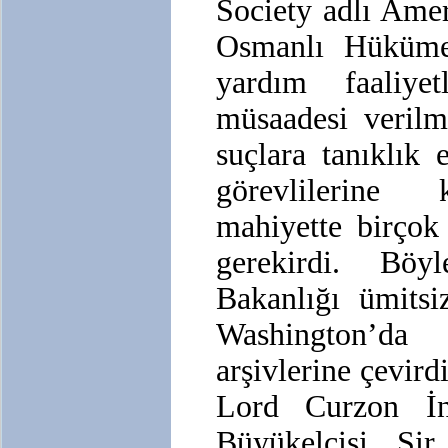
Society adlı Ame
Osmanlı Hükümet
yardım faaliyet
müsaadesi verilmi
suçlara tanıklık
görevlilerine k
mahiyette birçok
gerekirdi. Böyl
Bakanlığı ümitsiz
Washington’d
arşivlerine çevird
Lord Curzon İng
Büyükelçisi Sir