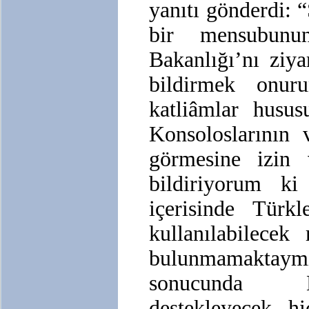
yanıtı gönderdi:
bir mensubunu
Bakanlığı’nı ziy
bildirmek onu
katliâmlar husus
Konsoloslarının 
görmesine izin v
bildiriyorum k
içerisinde Türkl
kullanılabilecek
bulunmamaktaymı
sonucunda E
destekleyecek hi