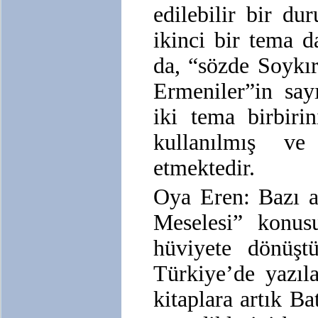
edilebilir bir d
ikinci bir tema d
da, “sözde Soykı
Ermeniler”in say
iki tema birbirin
kullanılmış v
etmektedir.
Oya Eren: Bazı a
Meselesi” konus
hüviyete dönüşt
Türkiye’de yazıl
kitaplara artık Bat