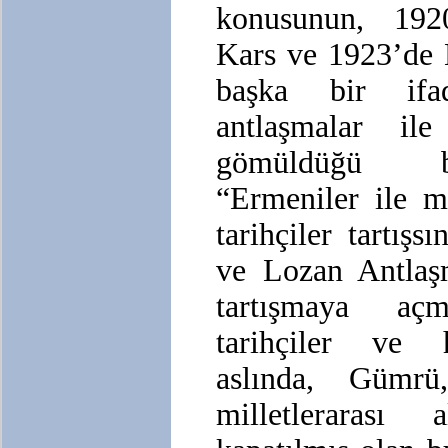
konusunun, 19
Kars ve 1923’de 
başka bir ifad
antlaşmalar ile 
gömüldüğü bi
“Ermeniler ile m
tarihçiler tartı
ve Lozan Antlaş
tartışmaya aç
tarihçiler ve h
aslında, Gümr
milletlerarası