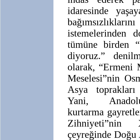
idaresinde yaşay
bağımsızlıkl
istemelerinden d
tümüne birden “
diyoruz.” denil
olarak, “Ermeni 
Meselesi”nin Osm
Asya toprakları 
Yani, Anadolu
kurtarma gayretle
Zihniyeti”nin
çeyreğinde Doğu 