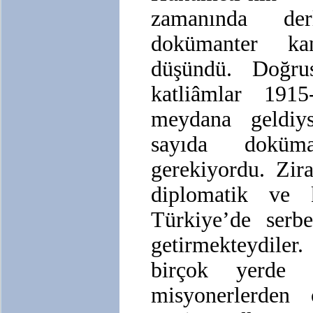
zamanında de
dokümanter ka
düşündü. Doğru
katliâmlar 1915
meydana geldiys
sayıda doküm
gerekiyordu. Zi
diplomatik ve k
Türkiye’de serbe
getirmekteydiler
birçok yerde 
misyonerlerden 