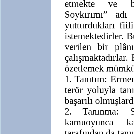
etmekte ve b
Soykırımı” adı
yutturdukları fii
istemektedirler. 
verilen bir plâ
çalışmaktadırlar. 
özetlemek mümkün
1. Tanıtım: Erme
terör yoluyla tan
başarılı olmuşlardı
2. Tanınma: S
kamuoyunca ka
tarafından da tanı