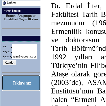
Linkler
Dr. Erdal İlter,
Yayın İlkeleri
Fakültesi Tarih 
Ermeni Araştırmaları
Enstitüsü Yayın İlkeleri
mezunudur (196
Ermenilik konusu
ve doktorasını 
Tarih Bölümü’nd
:
Ad
:
Soyad
1992 yılları ar
:
Eposta
Türkiye’nin Fili
Ataşe olarak gör
(2003’de), ASAM
Enstitüsü’nün Ba
halen “Ermeni Ar