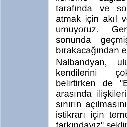
tarafında ve so
atmak için akıl v
umuyoruz. Gere
sonunda geçmişi
bırakacağından em
Nalbandyan, ul
kendilerini çok
belirtirken de "
arasında ilişkile
sınırın açılmasın
istikrarı için tem
farkındayız" şekl