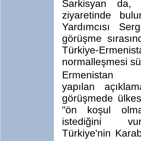
Sarkisyan da, 
ziyaretinde bu
Yardımcısı Serg
görüşme sırasın
Türkiye-Ermen
normalleşmesi sür
Ermenistan C
yapılan açıklam
görüşmede ülkesini
"ön koşul olma
istediğini vu
Türkiye'nin Kar