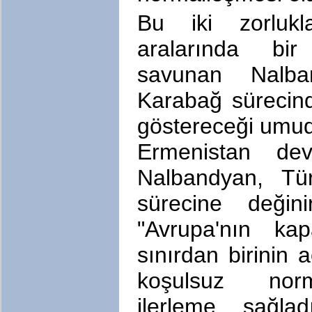
Bu iki zorlukla
aralarında bi
savunan Nalban
Karabağ sürecinde
göstereceği umudu
Ermenistan dev
Nalbandyan, Tür
sürecine değin
"Avrupa'nın ka
sınırdan birinin a
koşulsuz nor
ilerleme sağla