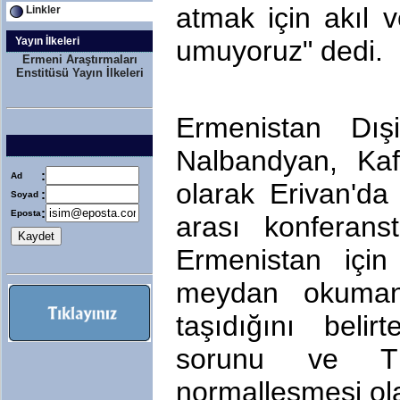
atmak için akıl v
Linkler
Yayın İlkeleri
umuyoruz" dedi.
Ermeni Araştırmaları
Enstitüsü Yayın İlkeleri
Ermenistan Dış
Nalbandyan, Kafk
:
Ad
olarak Erivan'da
:
Soyad
:
Eposta
arası konferans
Ermenistan için
meydan okuma
taşıdığını beli
sorunu ve Türk
normalleşmesi ola