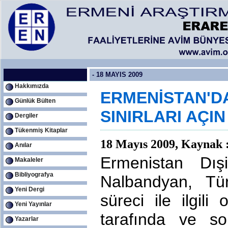
- 18 MAYIS 2009
Hakkımızda
ERMENİSTAN'D
Günlük Bülten
SINIRLARI AÇIN
Dergiler
Tükenmiş Kitaplar
18 Mayıs 2009, Kaynak 
Anılar
Ermenistan Dış
Makaleler
Bibliyografya
Nalbandyan, Tür
Yeni Dergi
süreci ile ilgili
Yeni Yayınlar
tarafında ve so
Yazarlar