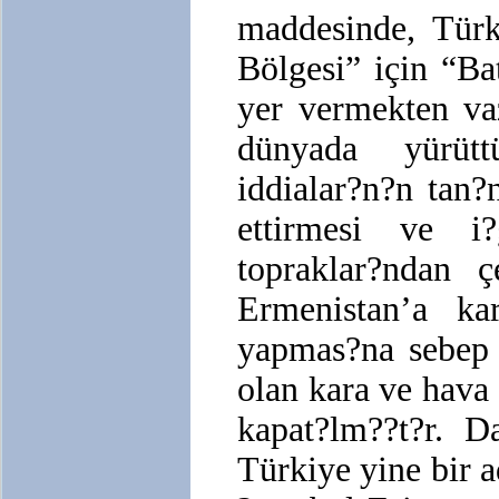
maddesinde, Tür
Bölgesi” için “Ba
yer vermekten v
dünyada yürüt
iddialar?n?n tan
ettirmesi ve i?
topraklar?ndan ç
Ermenistan’a kar
yapmas?na sebep 
olan kara ve hava 
kapat?lm??t?r. 
Türkiye yine bir 