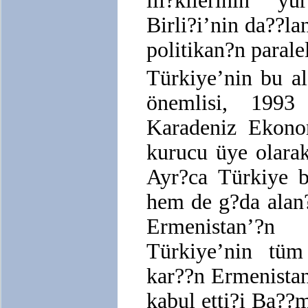
ili?kilerinin yü
Birli?i’nin da??lan
politikan?n paralel
Türkiye’nin bu al
önemlisi, 1993
Karadeniz Ekonom
kurucu üye olara
Ayr?ca Türkiye 
hem de g?da alan
Ermenistan’?n
Türkiye’nin tüm 
kar??n Ermenista
kabul etti?i Ba??m