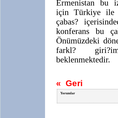
Ermenistan bu i
için Türkiye ile
çabas? içerisind
konferans bu çab
Önümüzdeki döne
farkl? giri?im
beklenmektedir.
« Geri
Yorumlar