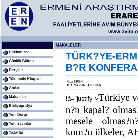
MAKALELER
Hakkımızda
TÜRK?YE-ERME
Günlük Bülten
B?R KONFERA
Dergiler
Tükenmiş Kitaplar
Oya EREN
08 Ocak 2007 - ERAREN
Anılar
Türkiye v
Makaleler
!á="justify">
Bibliyografya
n?n kapal? olmas?
Yeni Dergi
mesele olmas?n
Yeni Yayınlar
kom?u ülkeler, A
Yazarlar