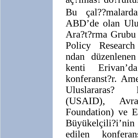
Bu çal??malard
ABD’de olan Ulus
Ara?t?rma Grubu 
Policy Researc
ndan düzenlenen
kenti Erivan’d
konferanst?r. Ame
Uluslararas?
(USAID), Avra
Foundation) ve E
Büyükelçili?i’ni
edilen konfera