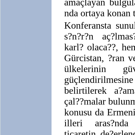
amaçlayan bulgul
nda ortaya konan t
Konferansta sunul
s?n?r?n aç?lma
karl? olaca??, h
Gürcistan, ?ran v
ülkelerinin gü
güçlendirilmesi
belirtilerek a?a
çal??malar bulunm
konusu da Ermeni
illeri aras?nda
ticaretin de?erlen