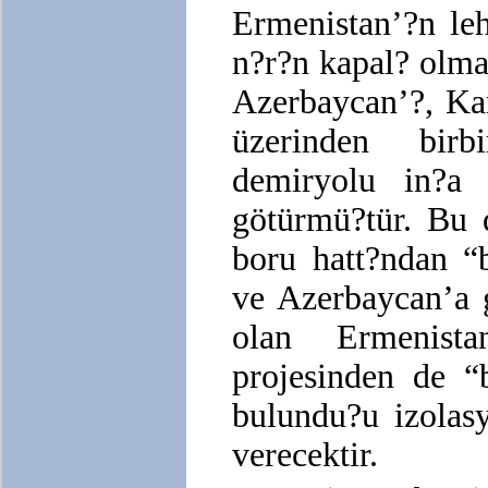
Ermenistan’?n leh
n?r?n kapal? olma
Azerbaycan’?, Ka
üzerinden birb
demiryolu in?a
götürmü?tür. Bu 
boru hatt?ndan “
ve Azerbaycan’a 
olan Ermenista
projesinden de “
bulundu?u izolas
verecektir.