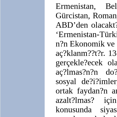
Ermenistan, Be
Gürcistan, Romany
ABD’den olacakt?
‘Ermenistan-Türk
n?n Ekonomik ve 
aç?klanm??t?r. 1
gerçekle?ecek ol
aç?lmas?n?n do
sosyal de?i?imle
ortak faydan?n a
azalt?lmas? içi
konusunda siyase