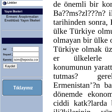
de önemli bir ko
Linkler
Ba??ms?zl???n? i
Yayın İlkeleri
Ermeni Araştırmaları
tarihinden sonra,
Enstitüsü Yayın İlkeleri
ülke Türkiye olmu
olmayan bir ülke 
Türkiye olmak üz
:
Ad
:
Soyad
er ülkelerle i
:
Eposta
konumunun yaratt
tutmas? gerek
Ermenistan’?n ba
dönemde ekonom
ciddi katk?lard