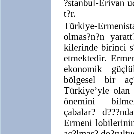
?stanbul-Erivan u
t?r.
Türkiye-Ermeni
olmas?n?n yaratt
kilerinde birinci
etmektedir. Erme
ekonomik güçlü
bölgesel bir a
Türkiye’yle olan i
önemini bilmek
çabalar? d???n
Ermeni lobilerini
aç?lmas? do?rultu