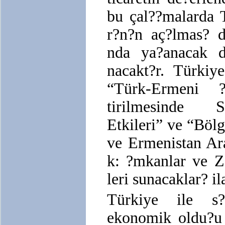
bu çal??malarda 
r?n?n aç?lmas? d
nda ya?anacak de
nacakt?r. Türkiy
“Türk-Ermeni ?l
tirilmesinde 
Etkileri” ve “Bölg
ve Ermenistan Ar
k: ?mkanlar ve Zo
leri sunacaklar? il
Türkiye ile s?
ekonomik oldu?u 