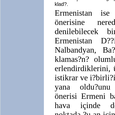
klad?.
Ermenistan ise
önerisine ner
denilebilecek b
Ermenistan D??
Nalbandyan, Ba
klamas?n? oluml
erlendirdiklerini,
istikrar ve i?birl
yana oldu?unu 
önerisi Ermeni b
hava içinde de?
noktada ?u an içi