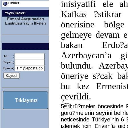
inisiyatifi ele 
Linkler
Kafkas ?stikrar 
Yayın İlkeleri
Ermeni Araştırmaları
önerisine bölge
Enstitüsü Yayın İlkeleri
gelmeye devam e
bakan Erdo?
Azerbaycan’a gü
:
Ad
:
Soyad
bulundu. Azerba
:
Eposta
öneriye s?cak ba
bu kez Ermenist
çevrildi.
5l;rü?meler öncesinde 
görü?melerin seyrini belir
neticesinde Türkiye’nin 6
izlemek için Erivan’a gid