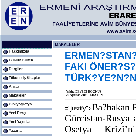
MAKALELER
Hakkımızda
ERMEN?STAN?
Günlük Bülten
FAKI ÖNER?S?
Dergiler
TÜRK?YE?N?N
Tükenmiş Kitaplar
Anılar
Yıldız DEVECİ BOZKUŞ
Makaleler
22 Ağustos 2008 - ERAREN
Bibliyografya
Ba?bakan R
="justify">
Yeni Dergi
Gürcistan-Rusya 
Yeni Yayınlar
Osetya Krizi’n
Yazarlar