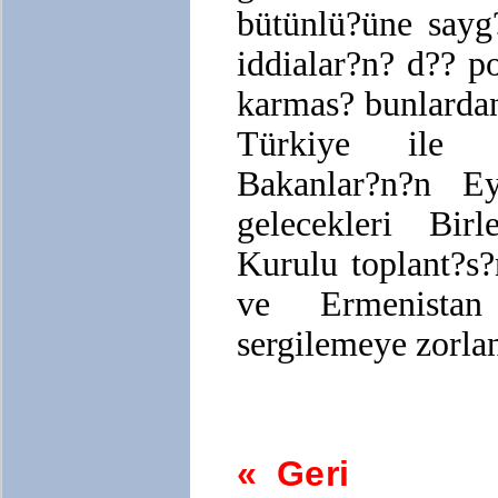
bütünlü?üne sayg
iddialar?n? d?? p
karmas? bunlardan
Türkiye ile E
Bakanlar?n?n E
gelecekleri Bir
Kurulu toplant?s
ve Ermenista
sergilemeye zorla
« Geri