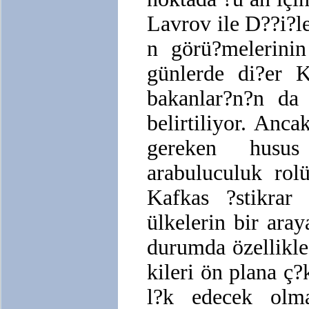
Lavrov ile D??i?l
n görü?melerinin
günlerde di?er K
bakanlar?n?n da 
belirtiliyor. Anc
gereken husus 
arabuluculuk rol
Kafkas ?stikrar 
ülkelerin bir ara
durumda özellikle
kileri ön plana ç
l?k edecek olma