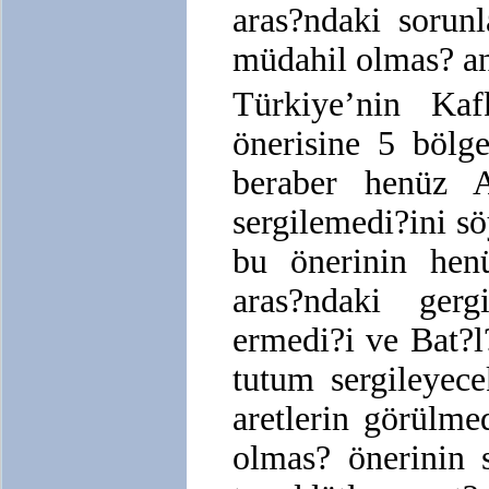
aras?ndaki sorun
müdahil olmas? an
Türkiye’nin Kaf
önerisine 5 bölg
beraber henüz 
sergilemedi?ini 
bu önerinin hen
aras?ndaki ger
ermedi?i ve Bat?l?
tutum sergileyec
aretlerin görülme
olmas? önerinin 