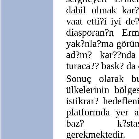
dahil olmak kar?
vaat etti?i iyi de
diasporan?n Erm
yak?nla?ma görün
ad?m? kar??nda
turaca?? bask? da
Sonuç olarak b
ülkelerinin bölge
istikrar? hedefle
platformda yer a
baz? k?stas
gerekmektedir.