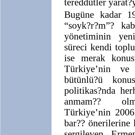
tereddütler yarat?
Bugüne kadar 19
“soyk?r?m”? kab
yönetiminin yen
süreci kendi topl
ise merak konus
Türkiye’nin ve
bütünlü?ü konu
politikas?nda her
anmam?? olma
Türkiye’nin 2006
bar?? önerilerine
sergileyen Erme