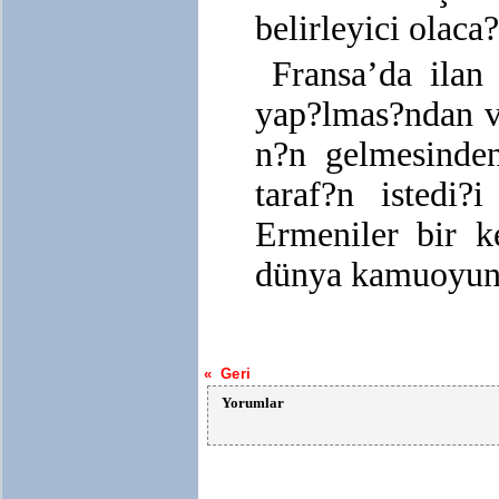
belirleyici olaca
Fransa’da ilan 
yap?lmas?ndan v
n?n gelmesinden
taraf?n istedi?
Ermeniler bir k
dünya kamuoyuna 
« Geri
Yorumlar