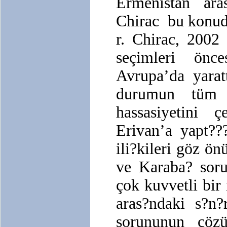
Ermenistan ara
Chirac bu konud
r. Chirac, 2002
seçimleri önc
Avrupa’da yarat
durumun tüm b
hassasiyetini 
Erivan’a yapt??
ili?kileri göz ö
ve Karaba? sor
çok kuvvetli bir 
aras?ndaki s?n
sorununun çözü