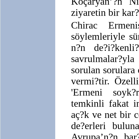
Koçaryan’?n Ni
ziyaretin bir kar
Chirac Ermeni
söylemleriyle sü
n?n de?i?kenl
savrulmalar?yla
sorulan sorulara
vermi?tir. Özell
'Ermeni soyk?
temkinli fakat 
aç?k ve net bir 
de?erleri bulu
Avrupa’n?n bar