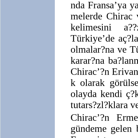
nda Fransa’ya ya
melerde Chirac 
kelimesini a??
Türkiye’de aç?la
olmalar?na ve T
karar?na ba?lan
Chirac’?n Erivan’
k olarak görülse
olayda kendi ç?
tutars?zl?klara 
Chirac’?n Ermen
gündeme gelen b