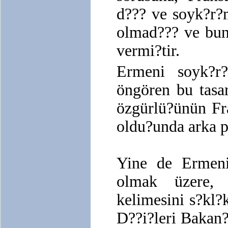
d??? ve soyk?r?
olmad??? ve bun
vermi?tir.
Ermeni soyk?r
öngören bu tasa
özgürlü?ünün Fr
oldu?unda arka pl
Yine de Ermenis
olmak üzere, F
kelimesini s?kl?k
D??i?leri Bakan?