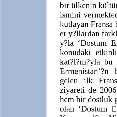
bir ülkenin kültü
ismini vermekted
kutlayan Fransa 
er y?llardan fark
y?la ‘Dostum Er
konudaki etkinl
kat?l?m?yla bu 
Ermenistan’?n 
gelen ilk Fran
ziyareti de 2006
hem bir dostluk 
olan ‘Dostum E