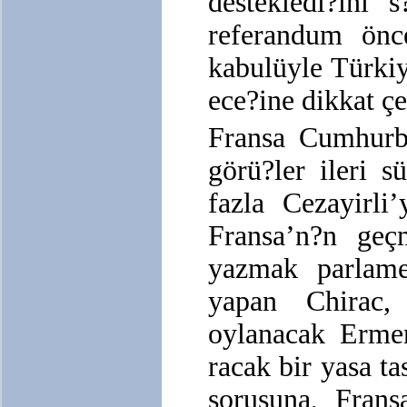
destekledi?ini
referandum önc
kabulüyle Türkiy
ece?ine dikkat çe
Fransa Cumhurba
görü?ler ileri 
fazla Cezayirli
Fransa’n?n geç
yazmak parlamen
yapan Chirac,
oylanacak Erme
racak bir yasa t
sorusuna, Frans