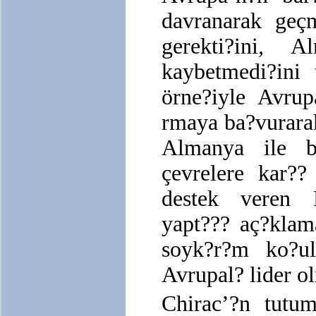
davranarak geçm
gerekti?ini, 
kaybetmedi?ini 
örne?iyle Avrup
rmaya ba?vurara
Almanya ile bi
çevrelere kar??
destek veren 
yapt??? aç?klam
soyk?r?m ko?ul
Avrupal? lider o
Chirac’?n tutu