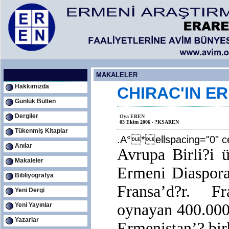
MAKALELER
Hakkımızda
CHIRAC'IN E
Günlük Bülten
Dergiler
Oya EREN
03 Ekim 2006 - ?KSAREN
Tükenmiş Kitaplar
.A°*ellspacing="0
Anılar
Avrupa Birli?i 
Makaleler
Ermeni Diaspora
Bibliyografya
Fransa’d?r. Fr
Yeni Dergi
oynayan 400.000 
Yeni Yayınlar
Yazarlar
Ermenistan’? bir