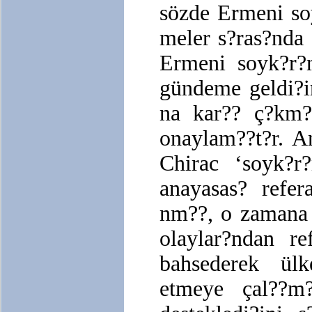
sözde Ermeni soy
meler s?ras?nda 
Ermeni soyk?r?
gündeme geldi?in
na kar?? ç?km?
onaylam??t?r. A
Chirac ‘soyk?r
anayasas? refe
nm??, o zamana k
olaylar?ndan r
bahsederek ül
etmeye çal??m?