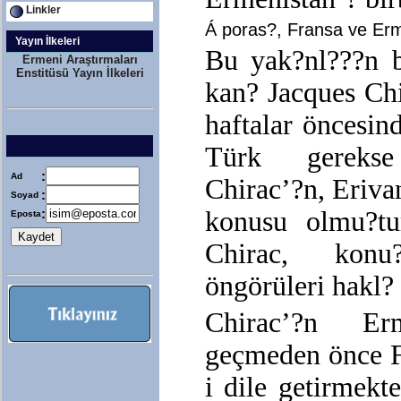
Linkler
Á poras?, Fransa ve Erme
Yayın İlkeleri
Bu yak?nl???n 
Ermeni Araştırmaları
Enstitüsü Yayın İlkeleri
kan? Jacques Chi
haftalar öncesin
Türk gerekse 
:
Ad
Chirac’?n, Eriva
:
Soyad
:
konusu olmu?tu
Eposta
Chirac, konu
öngörüleri hakl?
Chirac’?n Erm
geçmeden önce Fr
i dile getirmekte