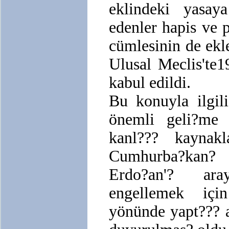
eklindeki yasay
edenler hapis ve p
cümlesinin de ekl
Ulusal Meclis'te
kabul edildi.
Bu konuyla ilgil
önemli geli?me
kanl??? kaynakl
Cumhurba?kan?
Erdo?an'? ara
engellemek içi
yönünde yapt???