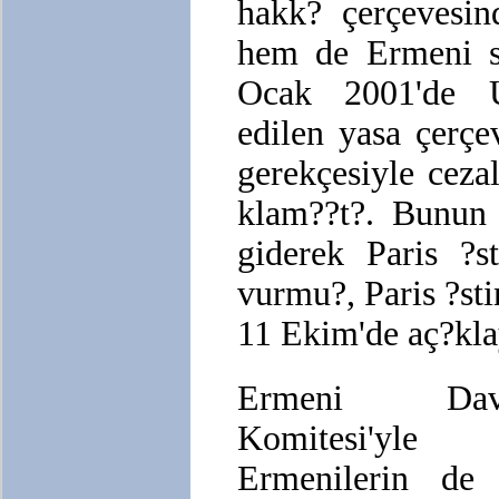
hakk? çerçevesin
hem de Ermeni s
Ocak 2001'de U
edilen yasa çerç
gerekçesiyle cez
klam??t?. Bunun
giderek Paris ?s
vurmu?, Paris ?st
11 Ekim'de aç?kla
Ermeni Dava
Komitesi'yle b
Ermenilerin de