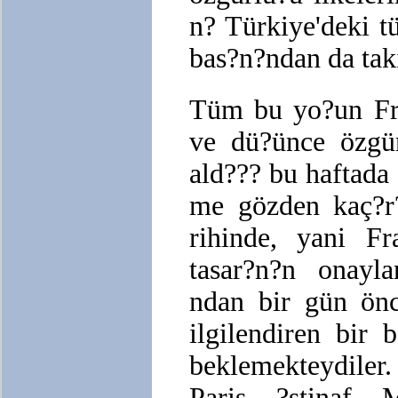
n? Türkiye'deki 
bas?n?ndan da tak
Tüm bu yo?un Fra
ve dü?ünce özgür
ald??? bu haftada 
me gözden kaç?r
rihinde, yani Fr
tasar?n?n onayl
ndan bir gün önc
ilgilendiren bir
beklemekteydiler
Paris ?stinaf M