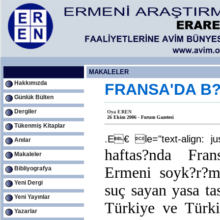
MAKALELER
Hakkımızda
FRANSA'DA B
Günlük Bülten
Dergiler
Oya EREN
26 Ekim 2006 - Forum Gazetesi
Tükenmiş Kitaplar
.E€ le="text-align: jus
Anılar
haftas?nda Fran
Makaleler
Ermeni soyk?r?m?
Bibliyografya
Yeni Dergi
suç sayan yasa ta
Yeni Yayınlar
Türkiye ve Türki
Yazarlar