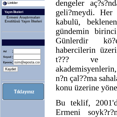
dengeler aç?s?n
Linkler
geli?meydi. Her
Yayın İlkeleri
Ermeni Araştırmaları
kabulü, beklene
Enstitüsü Yayın İlkeleri
gündemin birinci
Günlerdir kö
habercilerin üze
:
Ad
:
t??? ve tüm
Soyad
:
Eposta
akademisyenlerin,
n?n çal??ma sahala
konu üzerine yönel
Bu teklif, 2001'
Ermeni soyk?r?