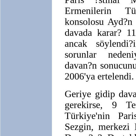
Ermenilerin Tü
konsolosu Ayd?n 
davada karar? 11
ancak söylendi?
sorunlar neden
davan?n sonucun
2006'ya ertelendi.
Geriye gidip dav
gerekirse, 9 T
Türkiye'nin Par
Sezgin, merkezi 