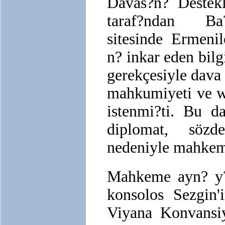
Davas?n? Deste
taraf?ndan Ba
sitesinde Ermeni
n? inkar eden bilg
gerekçesiyle dava
mahkumiyeti ve w
istenmi?ti. Bu d
diplomat, sözd
nedeniyle mahkem
Mahkeme ayn? y
konsolos Sezgin
Viyana Konvansi