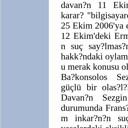
davan?n 11 Eki
karar? "bilgisaya
25 Ekim 2006'ya e
12 Ekim'deki Erm
n suç say?lmas?n
hakk?ndaki oylama
u merak konusu o
Ba?konsolos Sez
güçlü bir olas?l
Davan?n Sezgin
durumunda Frans?
m inkar?n?n su