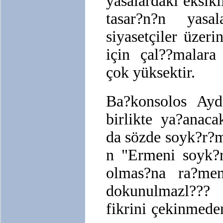
yasalardaki eksikl
tasar?n?n yasa
siyasetçiler üze
için çal??malara
çok yüksektir.
Ba?konsolos Ayd?
birlikte ya?anac
da sözde soyk?r?m
n "Ermeni soyk?r
olmas?na ra?men
dokunulmazl??? s
fikrini çekinmeden