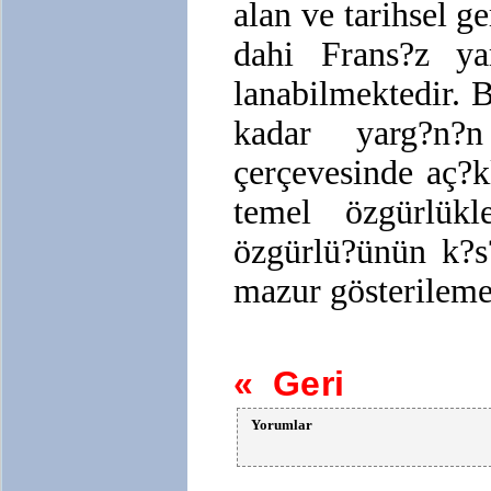
alan ve tarihsel g
dahi Frans?z ya
lanabilmektedir.
kadar yarg?n?n
çerçevesinde aç?
temel özgürlükl
özgürlü?ünün k?s
mazur gösterileme
« Geri
Yorumlar