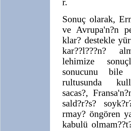
r.
Sonuç olarak, Erm
ve Avrupa'n?n p
klar? destekle yü
kar??l???n? al
lehimize sonuç
sonucunu bile 
rultusunda kull
sacas?, Fransa'n
sald?r?s? soyk?
rmay? öngören ya
kabulü olmam??t?