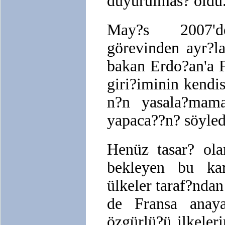
duyurulmas? oldu
May?s 2007'd
görevinden ayr?l
bakan Erdo?an'a F
giri?iminin kendi
n?n yasala?mama
yapaca??n? söyledi
Henüz tasar? ola
bekleyen bu ka
ülkeler taraf?ndan
de Fransa anaya
özgürlü?ü ilkeler