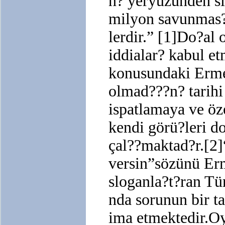
n? yeryüzünden si
milyon savunmas?
lerdir.” [1]Do?al 
iddialar? kabul e
konusundaki Erme
olmad???n? tarihi 
ispatlamaya ve ö
kendi görü?leri d
çal??maktad?r.[2]
versin”sözünü Er
sloganla?t?ran Tür
nda sorunun bir t
ima etmektedir.Oy