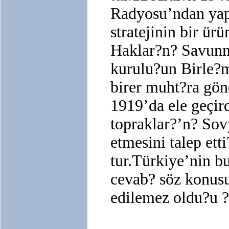
Radyosu’ndan yap
stratejinin bir ü
Haklar?n? Savunm
kurulu?un Birle?m
birer muht?ra gön
1919’da ele geçir
topraklar?’n? Sovy
etmesini talep et
tur.Türkiye’nin b
cevab? söz konusu
edilemez oldu?u ?