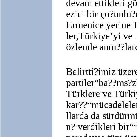
devam ettikleri gö
ezici bir ço?unlu?
Ermenice yerine T
ler,Türkiye’yi ve
özlemle anm??lard
Belirtti?imiz üzer
partiler“ba??ms?z
Türklere ve Türki
kar??“mücadelele
llarda da sürdürm
n? verdikleri bir