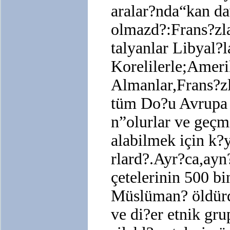
aralar?nda“kan d
olmazd?:Frans?zla
talyanlar Libyal?l
Korelilerle;Ameri
Almanlar,Frans?zl
tüm Do?u Avrupa u
n”olurlar ve geçm
alabilmek için k?
rlard?.Ayr?ca,ay
çetelerinin 500 bi
Müslüman? öldürd
ve di?er etnik gru