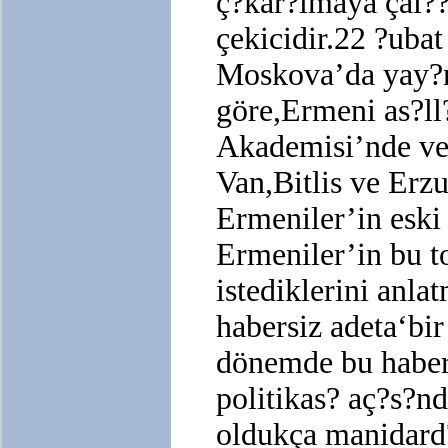
ç?kar?lmaya çal?
çekicidir.22 ?ubat
Moskova’da yay?n
göre,Ermeni as?ll
Akademisi’nde ver
Van,Bitlis ve Erz
Ermeniler’in eski
Ermeniler’in bu t
istediklerini anla
habersiz adeta‘bi
dönemde bu haber
politikas? aç?s?n
oldukça manidar