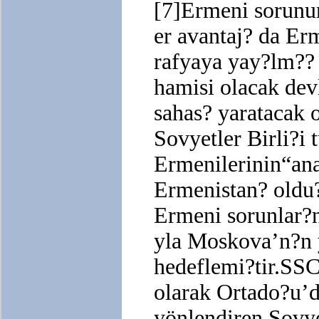
[7]Ermeni sorunu
er avantaj? da Erm
rafyaya yay?lm?? 
hamisi olacak devl
sahas? yaratacak 
Sovyetler Birli?i
Ermenilerinin“an
Ermenistan? oldu
Ermeni sorunlar?
yla Moskova’n?n 
hedeflemi?tir.SS
olarak Ortado?u’d
yönlendiren Sovye