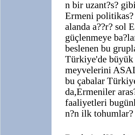
n bir uzant?s? gi
Ermeni politikas?
alanda a??r? sol 
güçlenmeye ba?la
beslenen bu grupl
Türkiye'de büyük 
meyvelerini ASAL
bu çabalar Türki
da,Ermeniler aras
faaliyetleri bugü
n?n ilk tohumlar? 