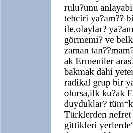
rulu?unu anlayab
tehciri ya?am?? b
ile,olaylar? ya?
görmemi? ve belki 
zaman tan??mam??
ak Ermeniler aras
bakmak dahi yeter
radikal grup bir 
olursa,ilk ku?ak 
duyduklar? tüm“k
Türklerden nefret
gittikleri yerler