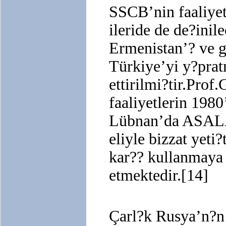
SSCB’nin faaliyet
ileride de de?inil
Ermenistan’? ve gi
Türkiye’yi y?pra
ettirilmi?tir.Prof
faaliyetlerin 1980
Lübnan’da ASALA
eliyle bizzat yeti
kar?? kullanmaya
etmektedir.[14]
Çarl?k Rusya’n?n 