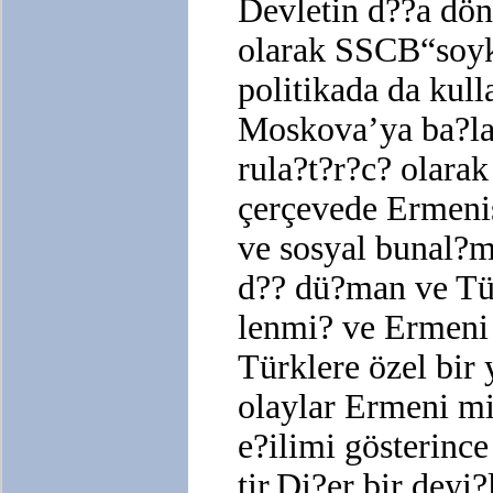
Devletin d??a dön
olarak SSCB“soyk
politikada da kul
Moskova’ya ba?la
rula?t?r?c? olara
çerçevede Ermeni
ve sosyal bunal?
d?? dü?man ve Tü
lenmi? ve Ermeni
Türklere özel bir 
olaylar Ermeni mi
e?ilimi gösterinc
tir.Di?er bir deyi?