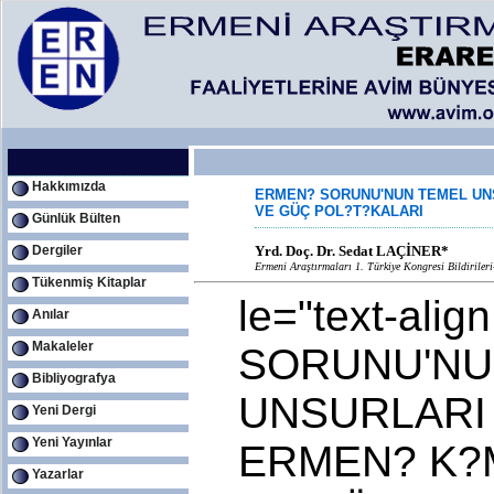
Hakkımızda
ERMEN? SORUNU'NUN TEMEL UN
VE GÜÇ POL?T?KALARI
Günlük Bülten
Yrd. Doç. Dr. Sedat LAÇİNER*
Dergiler
Ermeni Araştırmaları 1. Türkiye Kongresi Bildirileri-
Tükenmiş Kitaplar
le="text-ali
Anılar
Makaleler
SORUNU'NU
Bibliyografya
UNSURLARI
Yeni Dergi
Yeni Yayınlar
ERMEN? K?
Yazarlar