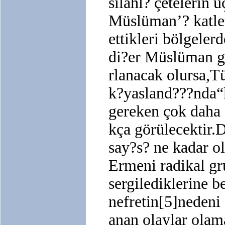
silahl? çetelerin 
Müslüman’? katlet
ettikleri bölgeler
di?er Müslüman gr
rlanacak olursa,Tü
k?yasland???nda“
gereken çok daha 
kça görülecektir.D
say?s? ne kadar o
Ermeni radikal gr
sergilediklerine b
nefretin[5]nedeni
anan olaylar ola