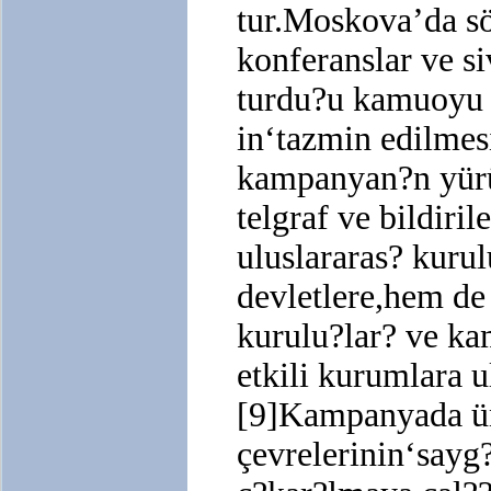
tur.Moskova’da sö
konferanslar ve si
turdu?u kamuoyu 
in‘tazmin edilmesi
kampanyan?n yürü
telgraf ve bildiri
uluslararas? kurul
devletlere,hem de
kurulu?lar? ve k
etkili kurumlara u
[9]Kampanyada ün
çevrelerinin‘sayg