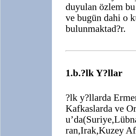
duyulan özlem bu
ve bugün dahi o k
bulunmaktad?r.
1.b.?lk Y?llar
?lk y?llarda Ermen
Kafkaslarda ve O
u’da(Suriye,Lübn
ran,Irak,Kuzey Af