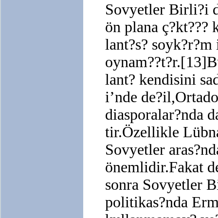
Sovyetler Birli?
ön plana ç?kt???
lant?s? soyk?r?m i
oynam??t?r.[13]Bu
lant? kendisini sa
i’nde de?il,Ortad
diasporalar?nda da
tir.Özellikle Lübn
Sovyetler aras?nda
önemlidir.Fakat de
sonra Sovyetler Bi
politikas?nda Er