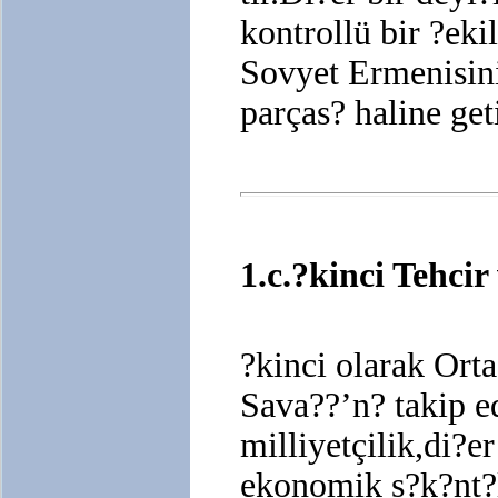
kontrollü bir ?ek
Sovyet Ermenisini
parças? haline geti
1.c.?kinci Tehci
?kinci olarak Ort
Sava??’n? takip 
milliyetçilik,di?er
ekonomik s?k?nt?l