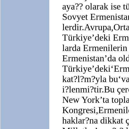
aya?? olarak ise 
Sovyet Ermenista
lerdir.Avrupa,Or
Türkiye’deki Erme
larda Ermenilerin
Ermenistan’da old
Türkiye’deki‘Erme
kat?l?m?yla bu‘va
i?lenmi?tir.Bu ç
New York’ta topl
Kongresi,Ermenil
haklar?na dikkat 