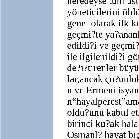
neredeyse tüm üst
yöneticilerini öl
genel olarak ilk
geçmi?te ya?ananl
edildi?i ve geçmi?
ile ilgilenildi?i 
de?i?tirenler büy
lar,ancak ço?unlu
n ve Ermeni isyan
n“hayalperest”ama
oldu?unu kabul e
birinci ku?ak hal
Osmanl? hayat bi