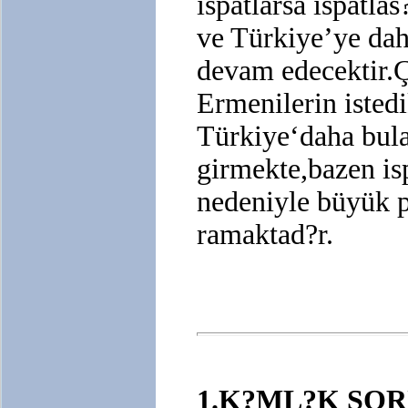
ispatlarsa ispatla
ve Türkiye’ye dah
devam edecektir.
Ermenilerin isted
Türkiye‘daha bula
girmekte,bazen is
nedeniyle büyük p
ramaktad?r.
1.K?ML?K SO