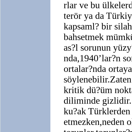
rlar ve bu ülkele
terör ya da Türkiy
kapsaml? bir silah
bahsetmek mümkü
as?l sorunun yüzy
nda,1940’lar?n so
ortalar?nda ortaya
söylenebilir.Zate
kritik dü?üm nok
diliminde gizlidir
ku?ak Türklerden 
etmezken,neden o