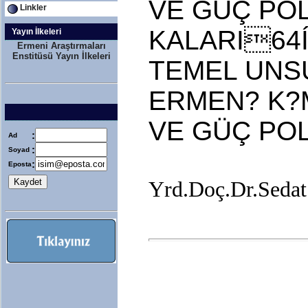
VE GÜÇ PO
Linkler
KALARI64
Yayın İlkeleri
Ermeni Araştırmaları
Enstitüsü Yayın İlkeleri
TEMEL UNS
ERMEN? K?
VE GÜÇ PO
:
Ad
:
Soyad
:
Eposta
Yrd.Doç.Dr.Sed