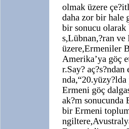
olmak üzere çe?itl
daha zor bir hale 
bir sonucu olarak
s,Lübnan,?ran ve
üzere,Ermeniler 
Amerika’ya göç e
r.Say? aç?s?ndan 
nda,“20.yüzy?lda 
Ermeni göç dalga
ak?m sonucunda Ba
bir Ermeni toplu
ngiltere,Avustraly