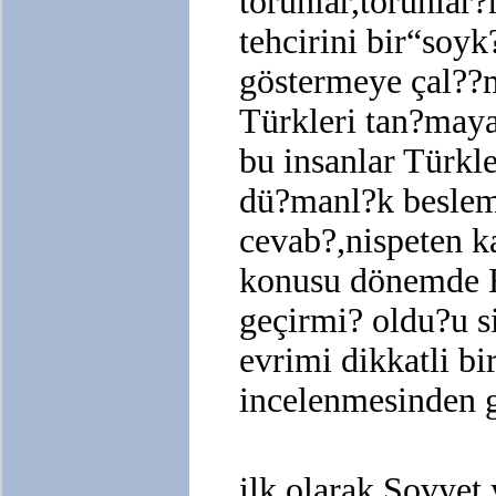
torunlar,torunlar
tehcirini bir“soy
göstermeye çal?
Türkleri tan?may
bu insanlar Türkle
dü?manl?k beslem
cevab?,nispeten k
konusu dönemde 
geçirmi? oldu?u s
evrimi dikkatli bi
incelenmesinden 
ilk olarak Sovyet