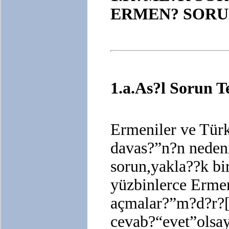
ERMEN? SOR
1.a.As?l Sorun T
Ermeniler ve Türk
davas?”n?n nedeni
sorun,yakla??k bi
yüzbinlerce Erme
açmalar?”m?d?r?[
cevab?“evet”olsa