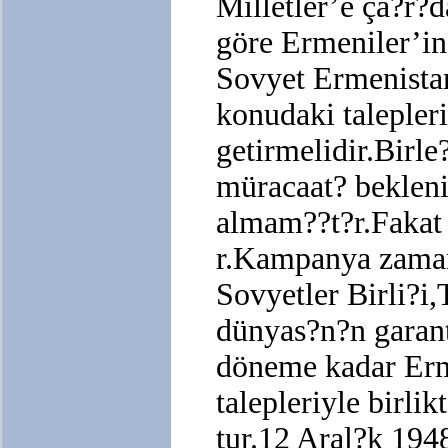
Milletler’e ça?r?
göre Ermeniler’in
Sovyet Ermenista
konudaki talepleri
getirmelidir.Birle
müracaat? bekleni
almam??t?r.Fakat 
r.Kampanya zaman
Sovyetler Birli?i
dünyas?n?n garanti
döneme kadar Erm
talepleriyle birl
tur.12 Aral?k 19