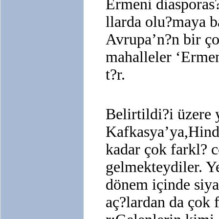
Ermeni diasporas
llarda olu?maya b
Avrupa’n?n bir ç
mahalleler ‘Ermen
t?r.
Belirtildi?i üzere
Kafkasya’ya,Hind
kadar çok farkl? 
gelmekteydiler. Y
dönem içinde siya
aç?lardan da çok 