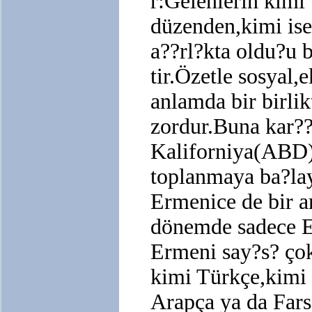
r:Gelenlerin kimi 
düzenden,kimi is
a??rl?kta oldu?u 
tir.Özetle sosyal,
anlamda bir birli
zordur.Buna kar??
Kaliforniya(ABD)
toplanmaya ba?lay
Ermenice de bir 
dönemde sadece E
Ermeni say?s? çok
kimi Türkçe,kimi 
Arapça ya da Far