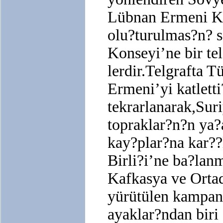
Lübnan Ermeni Ko
olu?turulmas?n? 
Konseyi’ne bir tel
lerdir.Telgrafta T
Ermeni’yi katletti
tekrarlanarak,Sur
topraklar?n?n ya?
kay?plar?na kar??
Birli?i’ne ba?lanm
Kafkasya ve Ortad
yürütülen kampan
ayaklar?ndan bir