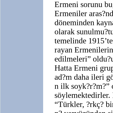
Ermeni sorunu bug
Ermeniler aras?n
döneminden kayna
olarak sunulmu?tu
temelinde 1915’te
rayan Ermenilerin“
edilmeleri” oldu?u
Hatta Ermeni grup
ad?m daha ileri g
n ilk soyk?r?m?”
söylemektedirler. 
“Türkler, ?rkç? b