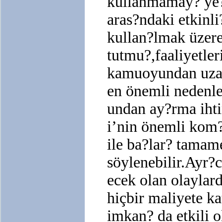
kullanmamay? ye?
aras?ndaki etkinl
kullan?lmak üzere 
tutmu?,faaliyetler
kamuoyundan uza
en önemli nedenle
undan ay?rma ihti
i’nin önemli kom
ile ba?lar? tama
söylenebilir.Ayr?c
ecek olan olaylard
hiçbir maliyete k
imkan? da etkili 