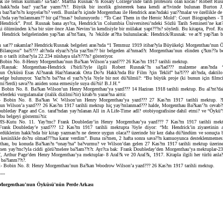
 ile temas kurmam? sa?lad?. Martha Rusnak’?n Rosary College’inde tarih profesörü olan kocas? Robert Rusn
hakk?nda baz? yaz?lar yazm??t?. Büyük bir incelik göstererek bana kendi ar?ivinde bulunan Burton J
n baz?lar?n?n kopyelar?n? verdi. Bunlar?n içinde Morgenthau ile Hendrick aras?ndaki yaz??malar ve özellikle d
k?nda yay?mlanmam?? bir çal??mas? bulunuyordu : “To Cast Them in the Heroic Mold’: Court Biographers - T
Hendrick”. Prof. Rusnak bana ayr?ca, Hendrick’in Columbia Üniversitesi’ndeki Sözlü Tarih Semineri’ne kat
i ölümünden k?sa bir süre önce Alan Nevins’in kendisiyle bir mülakat yapt???n? söyledi. Bu kitapta, Prof. Ru
 Hendrick belgelerinden yap?lan al?nt?lara, ?u ?ekilde at?fta bulunulacak: Hendrick/Rusnak: ve at?f yap?lan 
n sat?? rakamlar? Hendrick/Rusnak belgeleri aras?nda “1 Temmuz 1919 itibar?yla Büyükelçi Morgenthau’nun 
Bilançosu” ba?l??? alt?nda elyaz?s?yla yaz?lm?? bir belgeden al?nmad?r. Morgenthau’nun elinden ç?km??a b
?n o tarih itibar?yla 22.234 nüshaya ula?t???n? gösteriyor.
obin No. 8-Henry Morgenthau’nun Ba?kan Wilson’a yazd??? 26 Kas?m 1917 tarihli mektup.
k/Rasnak: Morgenthau-Hendrick i?birli?iyle ilgili Robert Rusnak’?n sa?lad??? malzeme aras?nda 
un Öyküsü Esas Al?narak Haz?rlanacak Orta Do?u Hakk?nda Bir Film ?çin Teklif” ba?l??? alt?nda, daktilo
 belge bulunuyor. Yaz?n?n ba??na el yaz?s?yla ?öyle bir not dü?ülmü?: “Bu büyük proje (ki bunun için filmc
etmi?lerdi) sava??n aniden sona ermesiyle suya dü?tü! B.J.H.”
Bobin No. 8. Ba?kan Wilson’un Henry Morgenthau’ya yazd??? 14 Haziran 1918 tarihli mektup. Bu al?nt?dak
erlerdeki vurgulamalar (italik dizilmi?tir) kitab?n yazar?na aittir.
 Bobin No. 8. Ba?kan W. Wilson’un Henry Morgenthau’ya yazd??? 27 Kas?m 1917 tarihli mektup. ?lg
un Wilson’a yazd??? 26 Kas?m 1917 tarihli mektup hiç yay?mlanmad??? halde, Morgenthau Ba?kan’?n cevab?
ubleday Page and Co. taraf?ndan yay?nlanan All in A Life-Time adl? otobiyografisine dahil etmi? ve “Öykü
bu belgeyi göstermi?tir.
S-Kutu No. 11. Yay?mc? Frank Doubleday’in Henry Morgenthau’ya yazd??? 7 Kas?m 1917 tarihli mek
rank Doubleday’e yazd??? 12 Kas?m 1917 tarihli mektupta ?öyle diyor: “Mr. Hendrick’in ziyaretinin a
rdüklerim hakk?nda bir kitap yazman?n ne derece uygun olaca?? üzerinde bir kez daha dü?ündüm ve sonuçta 
kesinlikle do?ru olmad???na karar verdim”. Buna ra?men, 2 hafta sonra sava??n kamuoyunca desteklenmemesi
thau, bu konuda Ba?kan?n “onay?na” ba?vurmu? ve Wilson’dan gelen 27 Kas?m 1917 tarihli mektup üzerine 
emen yay?mc?yla ciddi görü?melere ba?lam??t?r. Ayr?ca bak: Frank Doubleday’den Morgenthau’ya mektuplar-2
, Arthur Page’den Henry Morgenthau’ya mektuplar- 8 Aral?k ve 20 Aral?k, 1917. Kitapla ilgili her türlü anl
a ba?lanm??t?.
 Bobin No. 8: Henry Morgenthau’nun Ba?kan Woodrow Wilson’a yazd??? 26 Kas?m 1917 tarihli mektup.
----
 Morgenthau'nun Öyküsü'nün Perde Arkası