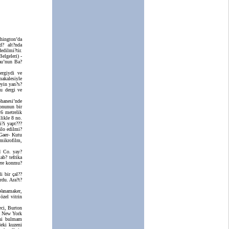
hington’da
? alt?nda
edilmi?tir.
elgeleri) -
au’nun Ba?
ergiydi ve
akalesiyle
eyin yan?s?
u dergi ve
hanesi’nde
onunun bir
26 metrelik
likle 8 no.
?i yapt???
ilo edilmi?
/Gaer- Kutu
 mikrofilm,
d Co. yay?
b? tefrika
yere konmu?
i bir çal??
rdu. Ara?t?
Wanamaker,
özel vitrin
eci, Burton
da New York
ini bulmam
eki kuzeni