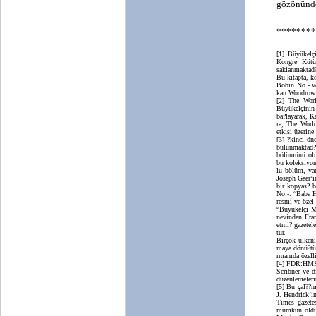
gözönünde
********
[1] Büyükelç
Kongre Kütü
saklanmaktad?
Bu kitapta, k
Bobin No.- v
kan Woodrow 
[2] The Wor
Büyükelçinin
ba?layarak, K
ra, The World
etkisi üzerine
[3] ?kinci ö
bulunmaktad?r
bölümünü olu?
bu koleksiyon
lu bölüm, yan
Joseph Gaer’i
bir kopyas? b
No:-. “Baba H
resmi ve özel
“Büyükelçi M
nevinden Fra
etmi? gazetel
tur.
Birçok ülkeni
maya dönü?tür
rmamda özelli
[4] FDR:HMS-
Scribner ve d
düzenlemeleri
[5] Bu çal??m
J. Hendrick’i
Times gazete
mümkün oldu. 