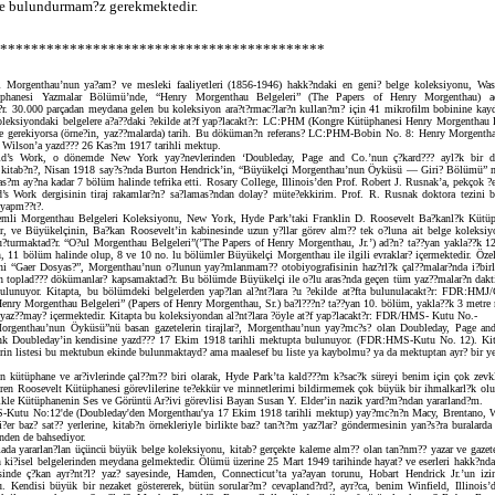
 bulundurmam?z gerekmektedir.
******************************************
i Morgenthau’nun ya?am? ve mesleki faaliyetleri (1856-1946) hakk?ndaki en geni? belge koleksiyonu, Was
phanesi Yazmalar Bölümü’nde, “Henry Morgenthau Belgeleri” (The Papers of Henry Morgenthau) ad
r. 30.000 parçadan meydana gelen bu koleksiyon ara?t?rmac?lar?n kullan?m? için 41 mikrofilm bobinine kayd
oleksiyondaki belgelere a?a??daki ?ekilde at?f yap?lacakt?r: LC:PHM (Kongre Kütüphanesi Henry Morgenthau B
e gerekiyorsa (örne?in, yaz??malarda) tarih. Bu döküman?n referans? LC:PHM-Bobin No. 8: Henry Morgenth
Wilson’a yazd??? 26 Kas?m 1917 tarihli mektup.
ld’s Work, o dönemde New York yay?nevlerinden ‘Doubleday, Page and Co.’nun ç?kard??? ayl?k bir d
 kitab?n?, Nisan 1918 say?s?nda Burton Hendrick’in, “Büyükelçi Morgenthau’nun Öyküsü — Giri? Bölümü” m
as?m ay?na kadar 7 bölüm halinde tefrika etti. Rosary College, Illinois’den Prof. Robert J. Rusnak’a, pekçok ?
’s Work dergisinin tiraj rakamlar?n? sa?lamas?ndan dolay? müte?ekkirim. Prof. R. Rusnak doktora tezini b
 yapm??t?.
nemli Morgenthau Belgeleri Koleksiyonu, New York, Hyde Park’taki Franklin D. Roosevelt Ba?kanl?k Kütüp
, ve Büyükelçinin, Ba?kan Roosevelt’in kabinesinde uzun y?llar görev alm?? tek o?luna ait belge koleksiy
turmaktad?r. “O?ul Morgenthau Belgeleri”(’The Papers of Henry Morgenthau, Jr.’) ad?n? ta??yan yakla??k 1
, 11 bölüm halinde olup, 8 ve 10 no. lu bölümler Büyükelçi Morgenthau ile ilgili evraklar? içermektedir. Özel
i “Gaer Dosyas?”, Morgenthau’nun o?lunun yay?mlanmam?? otobiyografisinin haz?rl?k çal??malar?nda i?birli
n toplad??? dökümanlar? kapsamaktad?r. Bu bölümde Büyükelçi ile o?lu aras?nda geçen tüm yaz??malar?n dakt
ulunuyor. Kitapta, bu bölümdeki belgelerden yap?lan al?nt?lara ?u ?ekilde at?fta bulunulacakt?r: FDR:HMJ
enry Morgenthau Belgeleri” (Papers of Henry Morgenthau, Sr.) ba?l???n? ta??yan 10. bölüm, yakla??k 3 metre
 yaz??may? içermektedir. Kitapta bu koleksiyondan al?nt?lara ?öyle at?f yap?lacakt?r: FDR/HMS- Kutu No.-
orgenthau’nun Öyküsü”nü basan gazetelerin tirajlar?, Morgenthau’nun yay?mc?s? olan Doubleday, Page an
nk Doubleday’in kendisine yazd??? 17 Ekim 1918 tarihli mektupta bulunuyor. (FDR:HMS-Kutu No. 12). Kita
erin listesi bu mektubun ekinde bulunmaktayd? ama maalesef bu liste ya kaybolmu? ya da mektuptan ayr? bir 
n kütüphane ve ar?ivlerinde çal??m?? biri olarak, Hyde Park’ta kald???m k?sac?k süreyi benim için çok zevkl
en Roosevelt Kütüphanesi görevlilerine te?ekkür ve minnetlerimi bildirmemek çok büyük bir ihmalkarl?k olu
kle Kütüphanenin Ses ve Görüntü Ar?ivi görevlisi Bayan Susan Y. Elder’in nazik yard?m?ndan yararland?m.
Kutu No:12'de (Doubleday'den Morgenthau'ya 17 Ekim 1918 tarihli mektup) yay?mc?n?n Macy, Brentano, 
i?er baz? sat?? yerlerine, kitab?n örnekleriyle birlikte baz? tan?t?m yaz?lar? göndermesinin yan?s?ra buralarda 
nden de bahsediyor.
ada yararlan?lan üçüncü büyük belge koleksiyonu, kitab? gerçekte kaleme alm?? olan tan?nm?? yazar ve gazet
n ki?isel belgelerinden meydana gelmektedir. Ölümü üzerine 25 Mart 1949 tarihinde hayat? ve eserleri hakk?n
sinde ç?kan ayr?nt?l? yaz? sayesinde, Hamden, Connecticut’ta ya?ayan torunu, Hobart Hendrick Jr.’un iz
Kendisi büyük bir nezaket göstererek, bütün sorular?m? cevapland?rd?, ayr?ca, benim Winfield, Illinois’d