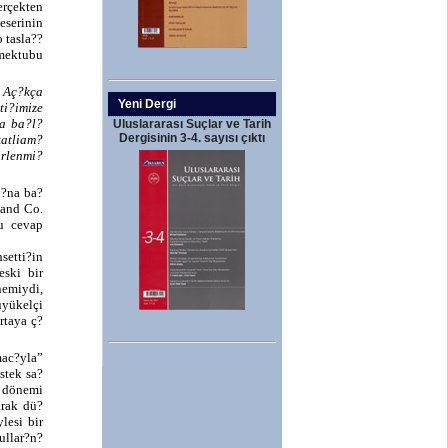
erçekten
eserinin
 tasla??
 mektubu
 Aç?kça
Yeni Dergi
ti?imize
ma ba?l?
Uluslararası Suçlar ve Tarih
Dergisinin 3-4. sayısı çıktı
atliam?
irlenmi?
y?na ba?
 and Co.
u cevap
setti?in
eski bir
nemiydi,
yükelçi
rtaya ç?
mac?yla”
stek sa?
 dönemi
arak dü?
lesi bir
llar?n?