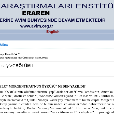
English
Bölüm
ry Heath W.*
elçi Morgenthau'nun Öyküsü'nün Perde Arkası
ustify">
C
BÖLÜM I
ELÇ? MORGENTHAU’NUN ÖYKÜSÜ” NEDEN YAZILDI?
u “Öykü”sünün olu?umu üzerine yap?lacak her ara?t?rma, kendisinin, Amerika 
i Ba?kan?, dostu ve s?rda??, Woodrow Wilson’a yazd??? 26 Kas?m 1917 tarihli 
siyle ba?lamal?d?r. Çünkü ?imdiye kadar yay?mlanmam?? bu mektupta Morgent
 kitap yazma fikrinden hem de bunun neden ve amaçlar?ndan bahsetmekte ve ön
ü?leriyle birlikte, Ba?kan?n onay?na sunmaktad?r. Tüm amac?n?n, hükümeti
?na kamuoyu nezdinde destek kazand?racak Alman ve Türk aleyhtar? bir propagand