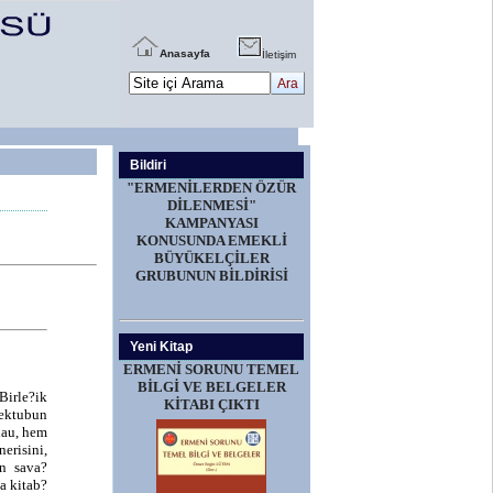
Anasayfa
İletişim
Bildiri
"ERMENİLERDEN ÖZÜR
DİLENMESİ"
KAMPANYASI
KONUSUNDA EMEKLİ
BÜYÜKELÇİLER
GRUBUNUN BİLDİRİSİ
Yeni Kitap
ERMENİ SORUNU TEMEL
BİLGİ VE BELGELER
Birle?ik
KİTABI ÇIKTI
mektubun
hau, hem
erisini,
n sava?
a kitab?