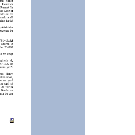
ak, e?inin
. Hendrick
e Rusnak’?n
he Case of
?ld???n? ve
snak taraf?
belge hakk?
Öyküsü’nün
enzeyen bu
“Büyükelçi
 edilmi? 8
iler 25.000
i ve kitap
inçtir ki,
n? 1922 de
”sünü yaz??
tup; Henry
rkas?ndan,
bu ara yay?
ne can? s?
de fikrini
3 Kas?m ve
a?ma bu son