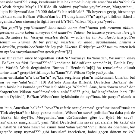
üncesiyle yazd??? kitap, kendisinin bile beklemedi?i ölçüde amac?na ula?m??t?. G
s Work dergisi May?s 1918’de ilk bölümü yay?mlar yay?mlamaz, Morgenthau, 
 için Hollywood’dan 25.000 dolarl?k bir teklif ald?. ?lk heyecan geçip, bir senaryo
lad?ktan sonra Ba?kan Wilson’dan bu i?i onaylamad???n? aç?kça bildiren ikinci
rgenthau’nun sinemayla ilgili hevesi k?r?ld?. Wilson ?öyle yaz?yordu:
 film yap?l?p yap?lmamas? konusunda bana dan??mana çok memnun oldum.
gerekirse bunu kabul etmeyece?ini umar?m. ?ahsen bu hususta yeterince ileri git
m. Bu sadece bir hissiyat meselesi de?il, — zaten bu tür konularda hissiyat?
stemem — k?smen de bir prensip meselesi. ?u anda, uygulamada, Ermeni k
 örne?in, yapabilece?imiz bir ?ey yok. Ülkenin Türkiye’ye kar?? tutumu zaten bel
nun ayr?ca vurgulanmas?na gerek yoktur
”[8].
n az bir zaman önce Morgenthau kitab?n? yazmaya ba?lamadan, Wilson’un ona
 Ba?kan bu fikri “kutsad???n?” kendisine bildirdikten sonrad?r ki, Double Day
in World’s Work dergisinden Burton J. Hendrick’in[9] ön temaslar?na oluml
erine tasar? gerçekle?tirilmeye ba?lanm??t?. Wilson ?öyle yaz?yordu:
man entrikalar?n?n baz?lar?n? aç?kça sergileme plan?n mükemmel. Umar?m bah
zar ve yay?mlat?rs?n” [10] Asl?nda Amerika Birle?ik Devletleri Ba?kan? ile 
nin böyle bir konuda yaz??malar? oldukça ?a??rt?c?. Ama, hem dönem sava? dö
orgenthau-Wilson yaz??mas?ndan anla??ld??? gibi, ba?lang?c?ndan beri “Bü
u’un Oyküsü”, Ba?kan Wilson’nun öyküsünün de ayr?lmaz bir parças? olarak o
u ‘nun, Amerikan halk?n? “sava??n zaferle sonuçlanmas? gere?ine inand?rmak a
Türk aleyhtar? bir kitap yazma nedeni, Wilson’un sava? politikas?na daha çok de
” Ba?ka bir deyi?le, Morgenthau’nun dü?üncesine göre bu öykü bir sava?
as? olarak amaçlanm??, yani ?tilaf Devletleri’nin sava? çabalar?na bir katk? ol
. Kitab?n asl?nda nas?l ve kimin taraf?ndan yaz?ld???n?, daha da önemlisi, böy
erçe?e uyup uymad??? gibi hususlar? incelerken, bahsi geçen dönem ve ko?u