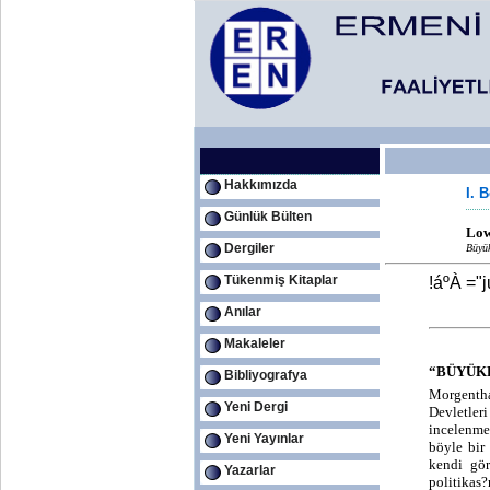
Hakkımızda
I. 
Günlük Bülten
Low
Dergiler
Büyük
Tükenmiş Kitaplar
!áºÀ ="j
Anılar
Makaleler
“BÜYÜK
Bibliyografya
Morgentha
Yeni Dergi
Devletler
incelenme
Yeni Yayınlar
böyle bir
kendi gör
Yazarlar
politikas