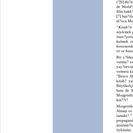
i”[6] dü?
de World’
film hakk?
[7] haz?r
al?nca Mo
“Kitab?n
söylemek 
inan?yoru
kalmak i
konusunda
tir ve bu
Bir y?lda
vurmu? ve
yay?nevin
vermesi üz
“Bence Al
kitab? ya
Büyükelçi
hem de M
Morgentha
km??t?.
Morgentha
Alman ve 
lamakt?.
propagand
ünülmü?tü
öykünün g