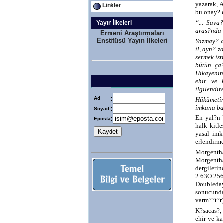
yazarak, 
Linkler
bu onay? e
“... Sava
Yayın İlkeleri
aras?nda 
Ermeni Araştırmaları
Enstitüsü Yayın İlkeleri
Yazmay? d
il, ayn? 
sermek is
bütün ça?
Hikayenin
ehir ve 
ilgilendi
:
Ad
Hükümetin
imkana ba
:
Soyad
En yal?n 
:
Eposta
halk kitl
yasal imk
erlendirm
Morgentha
Morgenth
dergileri
2.63O.256
Doubleda
sonucunda
varm??t?r)
K?sacas?,
ehir ve k