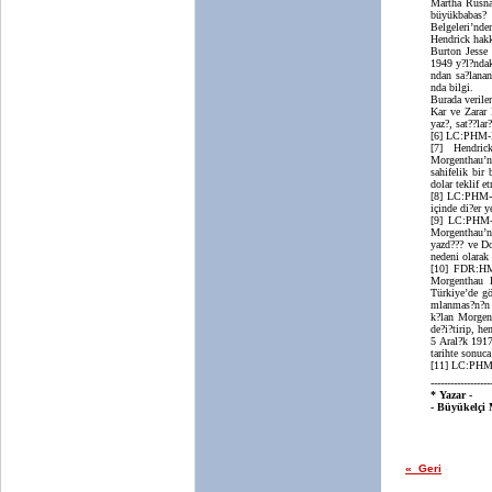
Martha Rusnak
büyükbabas? 
Belgeleri’nde
Hendrick hak
Burton Jesse 
1949 y?l?ndak
ndan sa?lanan
nda bilgi.
Burada verile
Kar ve Zarar 
yaz?, sat??lar
[6] LC:PHM-B
[7] Hendric
Morgenthau’n
sahifelik bir
dolar teklif 
[8] LC:PHM- 
içinde di?er y
[9] LC:PHM-
Morgenthau’n
yazd??? ve Do
nedeni olarak 
[10] FDR:HM
Morgenthau F
Türkiye’de gö
mlanmas?n?n 
k?lan Morgen
de?i?tirip, h
5 Aral?k 1917
tarihte sonuc
[11] LC:PHM-
------------------
* Yazar -
- Büyükelçi
« Geri