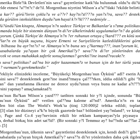
Amerika Birle?ik Devletleri’nin sava? gayretlerine katk?da bulunmak oldu?u dü?ü
lde etmesi ?a??rt?c? de?il. Morgenthau niyetini Wilson’a a?a??daki ?ekilde belirti
?a kar?? görü?lerin çoklu?u ve a??r? kay?ts?zl???n yan?s?ra, sava?? destek
da görülen isteksizlikten duydu?um hayal k?r?kl??? nedeniyle ...
ü?ündü?üm kitapta, Almanya’n?n sadece Türkiye ve Balkanlar’a s?zma politika
zamanda böyle bir sistemin dünyan?n di?er ülkelerindeki uygulamalar?n? da gözl
tiyorum. Çünkü Türkiye’de Almanya’n?n ?er ruhunun ortaya ç?kard??? en kötü so
lar?n en büyük suçunu, biçare Ermeni ve Suriyelilerin katledildiklerini görm
 bilhassa bu ayr?nt?s? ve Almanya’n?n buna ses ç?karmay???, inan?yorum ki,
kasabalarda ya?ayan bir çok Amerikal?y? sava??n di?er yönlerinden d
recek ve onun muhakkak zaferle sonuçlanmas? gerekti?ine inand?racakt?r.
 sava? politikas? ad?na bir zafer kazanmam?z ve bunun için de her türlü yasa
? vurmam?z gerekmektedir.”
?ekliyle elinizdeki inceleme, “Büyükelçi Morgenhau’nun Öyküsü” adl? eserin 
esini sava?? desteklemek gere?ine inand?rmaya çal???rken, iddia edildi?i gibi “h
an” dan yararlanma ilkesine ne derece uydu?unun veya bunu ne kadar a?t???
esini yapmay? amaçlamaktad?r.
u’nun Ba?kan Wilson’a yazd??? tarihten sonraki bir y?l içinde, sonunda “B
au’nun Öyküsü” ad? verilen çal??ma kaleme al?nd?. Amerika’n?n en t
nden biri olan The World’s Work’ta (tiraj 120.000)2 tefrika edildi; topla
[3] olan bir düzineyi a?k?n büyük gazetede baz? bölümleri yay?mland?; ve kitap
y, Page and Co.4 yay?nevinin etkili bir reklam kampanyas?yla piyasaya 
, derhal birkaç bin adet sat?ld?. (Bir sonraki y?l Temmuz ay? ba??nda sat??lar 
 .[5]
 Morgenthau’nun, ülkenin sava? gayretlerini desteklemek için, kendi dedi?i gibi 
asabalarda ya?ayan birçok Amerikal?y? sava??n di?er yönlerinden daha çok ilgile