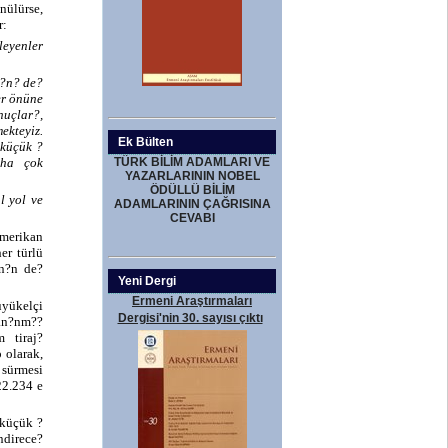
nülürse,
r:
leyenler
s?n? de?
er önüne
nuçlar?,
ekteyiz.
Ek Bülten
 küçük ?
aha çok
TÜRK BİLİM ADAMLARI VE
YAZARLARININ NOBEL
ÖDÜLLÜ BİLİM
l yol ve
ADAMLARININ ÇAĞRISINA
CEVABI
Amerikan
er türlü
n?n de?
Yeni Dergi
Ermeni Araştırmaları
üyükelçi
Dergisi'nin 30. sayısı çıktı
an?nm??
m tiraj?
 olarak,
sürmesi
22.234 e
“küçük ?
ndirece?