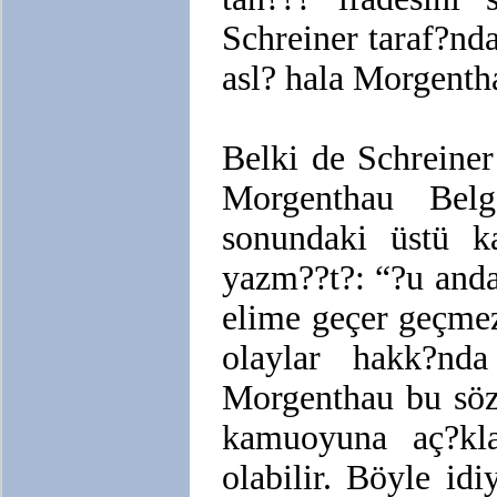
Schreiner taraf?nd
asl? hala Morgenth
Belki de Schreine
Morgenthau Belg
sonundaki üstü ka
yazm??t?: “?u and
elime geçer geçmez
olaylar hakk?nda
Morgenthau bu söz
kamuoyuna aç?kla
olabilir. Böyle id