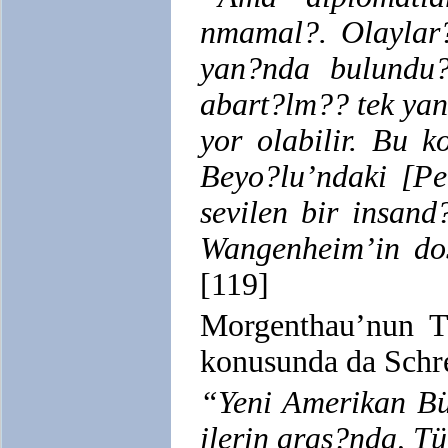
nmamal?. Olaylar
yan?nda bulundu?
abart?lm?? tek ya
yor olabilir. Bu 
Beyo?lu’ndaki [Pe
sevilen bir insan
Wangenheim’in dos
[119]
Morgenthau’nun Ta
konusunda da Schre
“Yeni Amerikan Büy
ilerin aras?nda, Tü