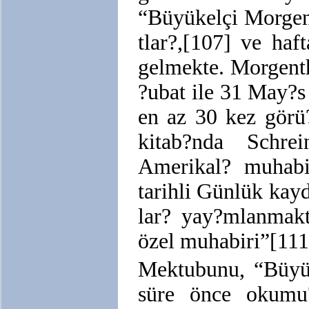
“Büyükelçi Morgen
tlar?,[107] ve haf
gelmekte. Morgenth
?ubat ile 31 May?s 
en az 30 kez görü
kitab?nda Schrei
Amerikal? muhabi
tarihli Günlük kay
lar? yay?mlanmakt
özel muhabiri”[111]
Mektubunu, “Büyü
süre önce okumu