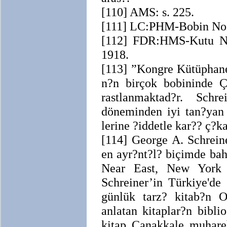
[110] AMS: s. 225.
[111] LC:PHM-Bobin No. 
[112] FDR:HMS-Kutu No
1918.
[113] ”Kongre Kütüphane
n?n birçok bobininde Ç
rastlanmaktad?r. Schr
döneminden iyi tan?yan 
lerine ?iddetle kar?? ç?k
[114] George A. Schreine
en ayr?nt?l? biçimde bah
Near East, New York 
Schreiner’in Türkiye'de
günlük tarz? kitab?n 
anlatan kitaplar?n bibl
kitap Çanakkale muhareb