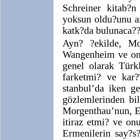
Schreiner kitab?n
yoksun oldu?unu an
katk?da bulunaca??
Ayn? ?ekilde, Mo
Wangenheim ve onu
genel olarak Türk
farketmi? ve kar
stanbul’da iken g
gözlemlerinden bil
Morgenthau’nun, Er
itiraz etmi? ve o
Ermenilerin say?s