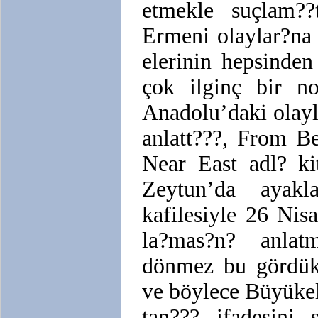
etmekle suçlam??
Ermeni olaylar?na 
elerinin hepsinde
çok ilginç bir n
Anadolu’daki olay
anlatt???, From B
Near East adl? ki
Zeytun’da ayakl
kafilesiyle 26 Ni
la?mas?n? anlatm
dönmez bu gördükl
ve böylece Büyükel
tan??? ifadesini