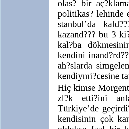
olas? bir aç?kla
politikas? lehinde
stanbul’da kald?
kazand??? bu 3 ki
kal?ba dökmesin
kendini inand?rd?
ah?slarda simgele
kendiymi?cesine ta
Hiç kimse Morgenth
zl?k etti?ini a
Türkiye’de geçirdi
kendisinin çok ka