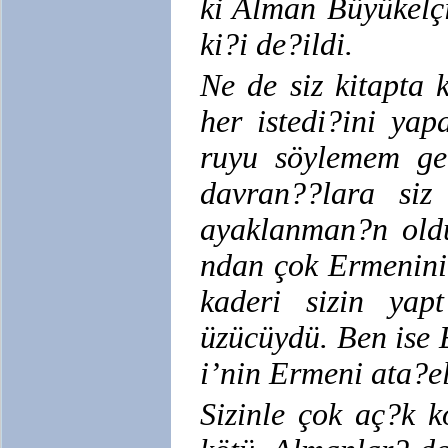
ki Alman Büyükelçi
ki?i de?ildi.
Ne de siz kitapta 
her istedi?ini yap
ruyu söylemem ger
davran??lara si
ayaklanman?n oldu
ndan çok Ermeninin
kaderi sizin yap
üzücüydü. Ben ise 
i’nin Ermeni ata?e
Sizinle çok aç?k 