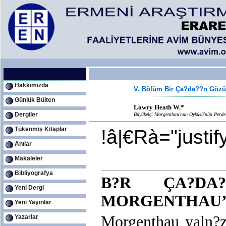
Hakkımızda
V. Bölüm Bir Ça?da??n Gözü
Günlük Bülten
Lowry Heath W.*
Dergiler
Büyükelçi Morgenthau'nun Öyküsü'nün Perde
Tükenmiş Kitaplar
!â|€Rà="justif
Anılar
Makaleler
Bibliyografya
B?R ÇA?DA?
Yeni Dergi
MORGENTHAU’
Yeni Yayınlar
Morgenthau yaln?z
Yazarlar