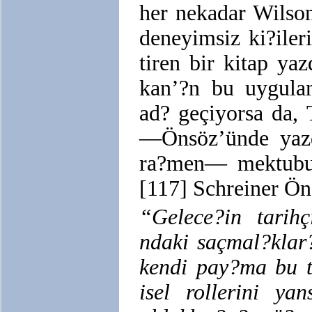
her nekadar Wilso
deneyimsiz ki?iler
tiren bir kitap ya
kan’?n bu uygula
ad? geçiyorsa da, 
—Önsöz’ünde yazd
ra?men— mektubund
[117] Schreiner Ön
“Gelece?in tarihç
ndaki saçmal?klar
kendi pay?ma bu t
isel rollerini y