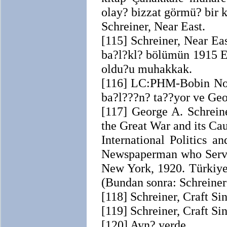
olay? bizzat görmü? bir 
Schreiner, Near East.
[115] Schreiner, Near Ea
ba?l?kl? bölümün 1915 Er
oldu?u muhakkak.
[116] LC:PHM-Bobin No. 2
ba?l???n? ta??yor ve Geo
[117] George A. Schreine
the Great War and its 
International Politics 
Newspaperman who Served
New York, 1920. Türkiye’
(Bundan sonra: Schreiner:
[118] Schreiner, Craft Sini
[119] Schreiner, Craft Sini
[120] Ayn? yerde.