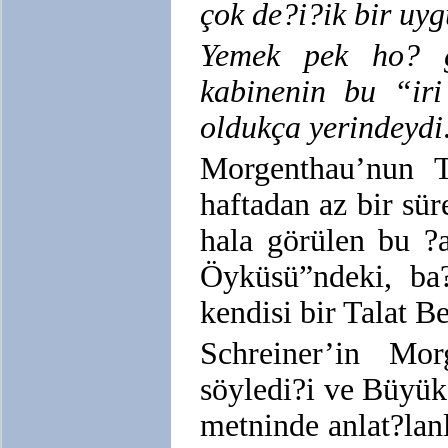
çok de?i?ik bir uy
Yemek pek ho? ge
kabinenin bu “iri
oldukça yerindeydi
Morgenthau’nun T
haftadan az bir sür
hala görülen bu ?
Öyküsü”ndeki, ba?
kendisi bir Talat 
Schreiner’in Mo
söyledi?i ve Büyük
metninde anlat?lan