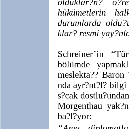
olduklar?n? ö?r
hükümetlerin ha
durumlarda oldu?u
klar? resmi yay?nl
Schreiner’in “Tü
bölümde yapmakl
meslekta?? Baron 
nda ayr?nt?l? bilgi
s?cak dostlu?unda
Morgenthau yak?nl
ba?l?yor:
“Ama diplomatla