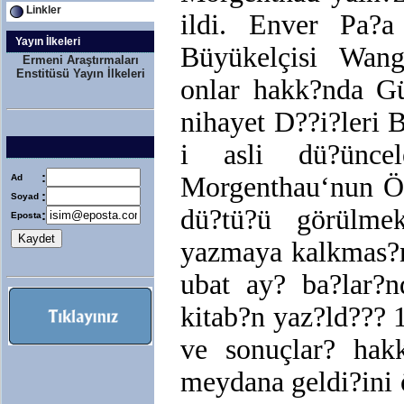
Linkler
ildi. Enver Pa?a
Yayın İlkeleri
Büyükelçisi Wang
Ermeni Araştırmaları
Enstitüsü Yayın İlkeleri
onlar hakk?nda Gü
nihayet D??i?leri B
i asli dü?üncele
:
Morgenthau‘nun Öy
Ad
:
Soyad
dü?tü?ü görülmek
:
Eposta
yazmaya kalkmas?n
ubat ay? ba?lar?n
kitab?n yaz?ld??? 
ve sonuçlar? hakk
meydana geldi?ini 