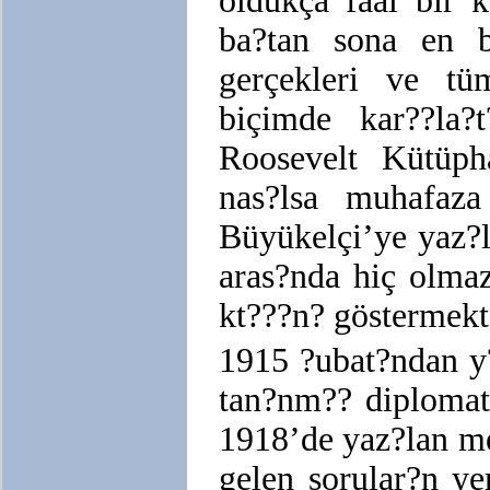
oldukça faal bir 
ba?tan sona en be
gerçekleri ve tü
biçimde kar??la?
Roosevelt Kütüph
nas?lsa muhafaza
Büyükelçi’ye yaz?l
aras?nda hiç olmaz
kt???n? göstermekt
1915 ?ubat?ndan y
tan?nm?? diplomat
1918’de yaz?lan me
gelen sorular?n ye