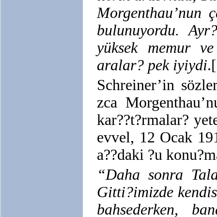
Morgenthau’nun ç
bulunuyordu. Ayr
yüksek memur ve 
aralar? pek iyiydi
.
Schreiner’in sözle
zca Morgenthau’nu
kar??t?rmalar? yete
evvel, 12 Ocak 19
a??daki ?u konu?m
“Daha sonra Talat
Gitti?imizde kendi
bahsederken, ban