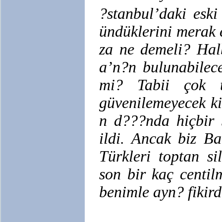
?stanbul’daki esk
ündüklerini merak 
za ne demeli? Hal
a’n?n bulunabilec
mi? Tabii çok te
güvenilemeyecek k
n d???nda hiçbir 
ildi. Ancak biz B
Türkleri toptan si
son bir kaç centil
benimle ayn? fikir