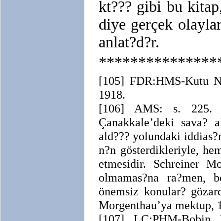
kt??? gibi bu kitap
diye gerçek olayla
anlat?d?r.
***************
[105] FDR:HMS-Kutu No
1918.
[106] AMS: s. 225. ?
Çanakkale’deki sava? al
ald??? yolundaki iddias?
n?n gösterdikleriyle, he
etmesidir. Schreiner M
olmamas?na ra?men, be
önemsiz konular? gözar
Morgenthau’ya mektup, 1
[107] LC:PHM-Bobin N