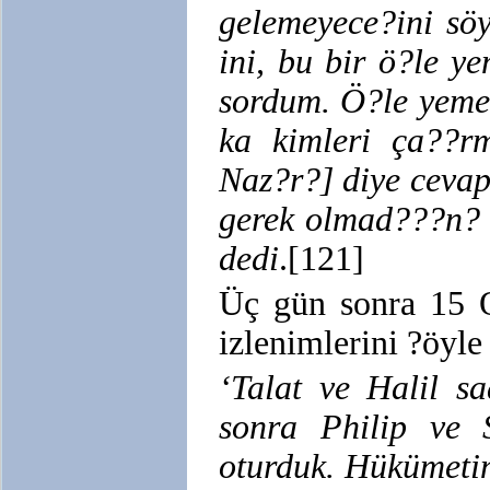
gelemeyece?ini söy
ini, bu bir ö?le 
sordum. Ö?le yeme?i
ka kimleri ça??rm
Naz?r?] diye ceva
gerek olmad???n? 
dedi
.[121]
Üç gün sonra 15 O
izlenimlerini ?öyle
‘Talat ve Halil sa
sonra Philip ve 
oturduk. Hükümeti