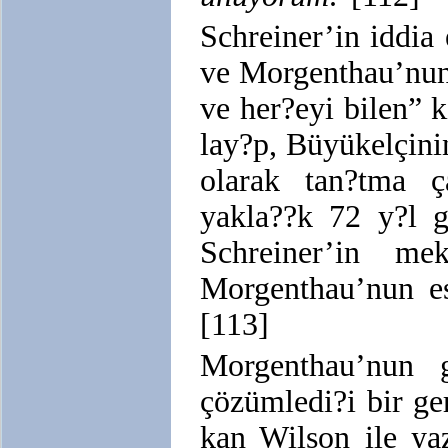
Schreiner’in iddia 
ve Morgenthau’nun
ve her?eyi bilen” 
lay?p, Büyükelçini
olarak tan?tma ç
yakla??k 72 y?l g
Schreiner’in me
Morgenthau’nun es
[113]
Morgenthau’nun g
çözümledi?i bir g
kan Wilson ile ya