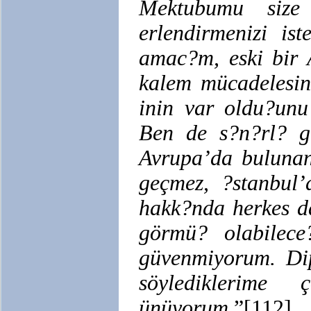
Mektubumu size
erlendirmenizi is
amac?m, eski bir A
kalem mücadelesin
inin var oldu?unu
Ben de s?n?rl? 
Avrupa’da bulunan
geçmez, ?stanbul’
hakk?nda herkes d
görmü? olabilece
güvenmiyorum. Dip
söylediklerime
ünüyorum
.”[112]