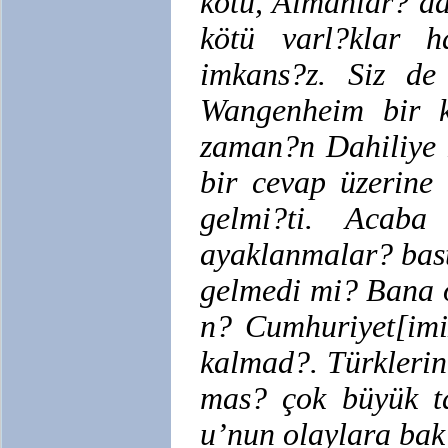
kötü, Almanlar? d
kötü varl?klar h
imkans?z. Siz de
Wangenheim bir ke
zaman?n Dahiliye 
bir cevap üzerine 
gelmi?ti. Acaba
ayaklanmalar? bas
gelmedi mi? Bana ö
n? Cumhuriyet[imi
kalmad?. Türklerin
mas? çok büyük t
u’nun olaylara bak