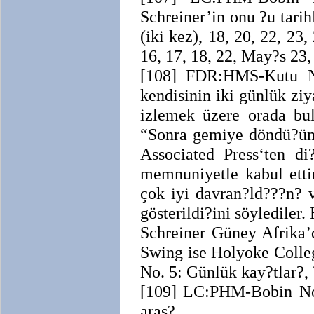
Schreiner’in onu ?u tarihl
(iki kez), 18, 20, 22, 23,
16, 17, 18, 22, May?s 23,
[108] FDR:HMS-Kutu N
kendisinin iki günlük zi
izlemek üzere orada bul
“Sonra gemiye döndü?ümü
Associated Press‘ten di
memnuniyetle kabul etti
çok iyi davran?ld???n? v
gösterildi?ini söylediler
Schreiner Güney Afrika’
Swing ise Holyoke Colle
No. 5: Günlük kay?tlar?,
[109] LC:PHM-Bobin No.
aras?.