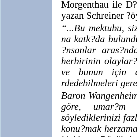
Morgenthau ile D??
yazan Schreiner ?ö
“...Bu mektubu, si
na katk?da bulund
?nsanlar aras?nd
herbirinin olayla
ve bunun için d
rdedebilmeleri ger
Baron Wangenheim’
göre, umar?m g
söylediklerinizi f
konu?mak herzaman