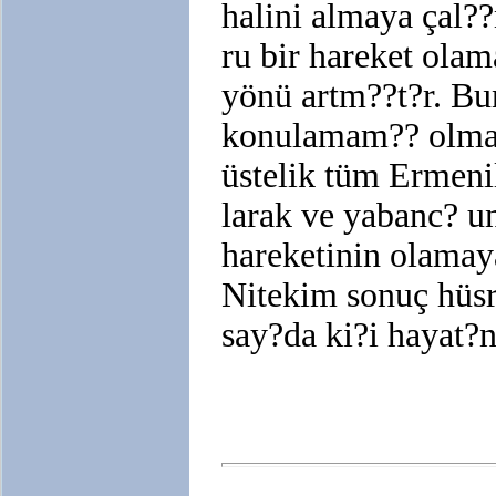
halini almaya çal?
ru bir hareket olam
yönü artm??t?r. Bun
konulamam?? olmas?
üstelik tüm Ermeni
larak ve yabanc? u
hareketinin olamaya
Nitekim sonuç hüsr
say?da ki?i hayat?n?