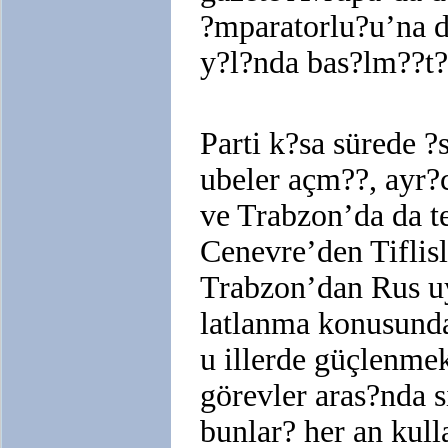
?mparatorlu?u’na d
y?l?nda bas?lm??t?
Parti k?sa sürede ?
ubeler açm??, ayr?
ve Trabzon’da da te
Cenevre’den Tiflisl
Trabzon’dan Rus u
latlanma konusunda
u illerde güçlenme
görevler aras?nda s
bunlar? her an kull