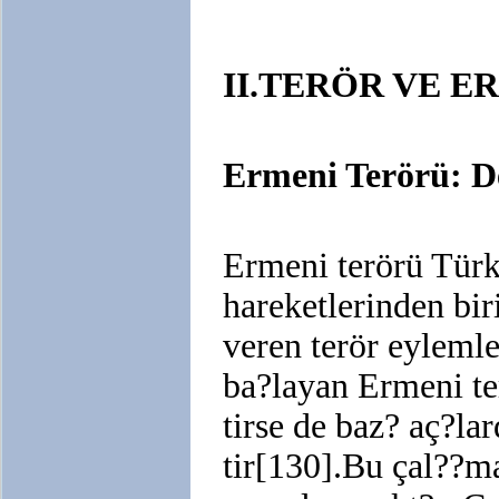
II.TERÖR VE 
Ermeni Terörü: D
Ermeni terörü Türki
hareketlerinden bi
veren terör eyleml
ba?layan Ermeni ter
tirse de baz? aç?la
tir[130].Bu çal??m