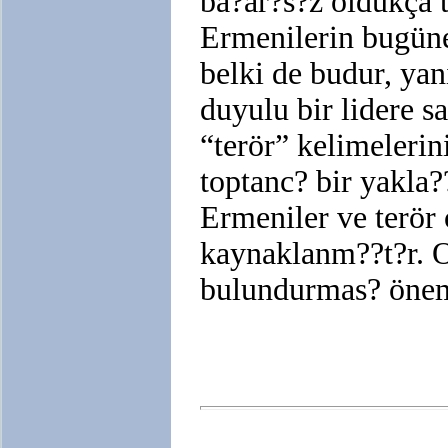
ba?ar?s?z oldukça t
Ermenilerin bugüne
belki de budur, ya
duyulu bir lidere 
“terör” kelimelerin
toptanc? bir yakla?
Ermeniler ve terör
kaynaklanm??t?r. 
bulundurmas? önem