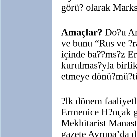
görü? olarak Marksis
Amaçlar?
Do?u An
ve bunu “Rus ve ?r
içinde ba??ms?z Erm
kurulmas?yla birlikt
etmeye dönü?mü?tü
?lk dönem faaliyetl
Ermenice H?nçak ga
Mekhitarist Manast
gazete Avrupa’da d