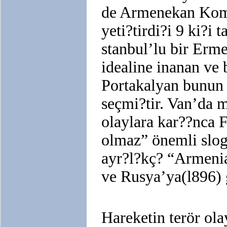
de Armenekan Komit
yeti?tirdi?i 9 ki?i
stanbul’lu bir Erm
idealine inanan ve
Portakalyan bunun 
seçmi?tir. Van’da m
olaylara kar??nca 
olmaz” önemli slog
ayr?l?kç? “Armenia
ve Rusya’ya(l896) 
Hareketin terör ol