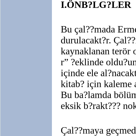
I.ÖNB?LG?LER
Bu çal??mada Ermen
durulacakt?r. Çal?
kaynaklanan terör o
r” ?eklinde oldu?un
içinde ele al?nacak
kitab? için kaleme 
Bu ba?lamda bölüm
eksik b?rakt??? no
Çal??maya geçmeden