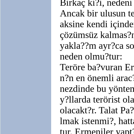
Birkaç ki?i, nedeni
Ancak bir ulusun t
aksine kendi içinde
çözümsüz kalmas?n
yakla??m ayr?ca so
neden olmu?tur:
Teröre ba?vuran Er
n?n en önemli arac
nezdinde bu yöntem
y?llarda terörist o
olacakt?r. Talat Pa
lmak istenmi?, hat
tur. Ermeniler yapt?