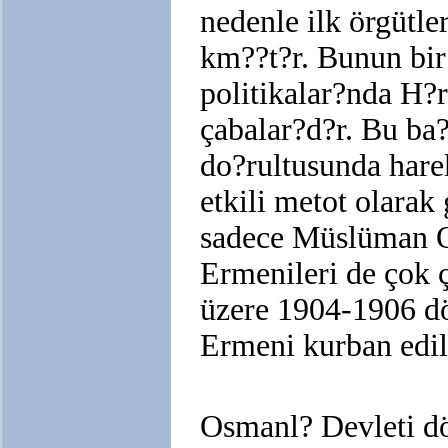
nedenle ilk örgütle
km??t?r. Bunun bir
politikalar?nda H?r
çabalar?d?r. Bu b
do?rultusunda hare
etkili metot olara
sadece Müslüman O
Ermenileri de çok ç
üzere 1904-1906 dö
Ermeni kurban edil
Osmanl? Devleti d