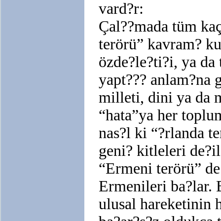
vard?r:
Çal??mada tüm kaç
terörü” kavram? ku
özde?le?ti?i, ya da
yapt??? anlam?na g
milleti, dini ya da
“hata”ya her toplu
nas?l ki “?rlanda t
geni? kitleleri de?
“Ermeni terörü” de
Ermenileri ba?lar. 
ulusal hareketinin 