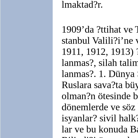
lmaktad?r.
1909’da ?ttihat ve
stanbul Valili?i’ne 
1911, 1912, 1913) 
lanmas?, silah tali
lanmas?. 1. Dünya 
Ruslara sava?ta büy
olman?n ötesinde b
dönemlerde ve söz
isyanlar? sivil ha
lar ve bu konuda Ba