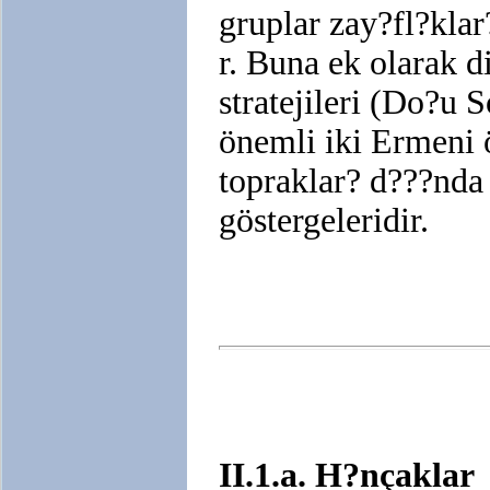
gruplar zay?fl?kla
r. Buna ek olarak d
stratejileri (Do?u 
önemli iki Ermeni 
topraklar? d???nda
göstergeleridir.
II.1.a. H?nçaklar