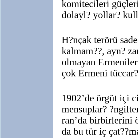
komitecileri güçler
dolayl? yollar? kul
H?nçak terörü sade
kalmam??, ayn? za
olmayan Ermenilere
çok Ermeni tüccar?
1902’de örgüt içi 
mensuplar? ?ngilte
ran’da birbirlerini
da bu tür iç çat??m