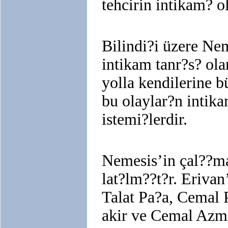
tehcirin intikam? o
Bilindi?i üzere Nem
intikam tanr?s? ola
yolla kendilerine b
bu olaylar?n intik
istemi?lerdir.
Nemesis’in çal??ma
lat?lm??t?r. Eriva
Talat Pa?a, Cemal 
akir ve Cemal Azmi