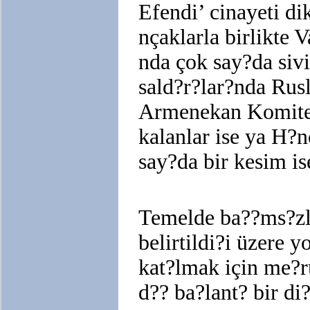
Efendi’ cinayeti d
nçaklarla birlikte 
nda çok say?da siv
sald?r?lar?nda Rusl
Armenekan Komites
kalanlar ise ya H?n
say?da bir kesim i
Temelde ba??ms?zl?
belirtildi?i üzere 
kat?lmak için me?r
d?? ba?lant? bir di?