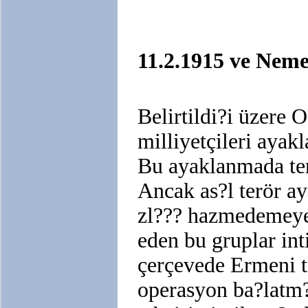
11.2.1915 ve Nem
Belirtildi?i üzere
milliyetçileri ayak
Bu ayaklanmada ter
Ancak as?l terör a
zl??? hazmedemeyen
eden bu gruplar in
çerçevede Ermeni t
operasyon ba?latm