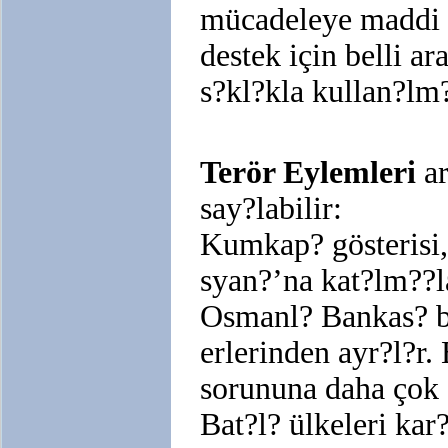
mücadeleye maddi d
destek için belli a
s?kl?kla kullan?lm?
Terör Eylemleri
ar
say?labilir:
Kumkap? gösterisi,
syan?’na kat?lm??la
Osmanl? Bankas? ba
erlerinden ayr?l?r
sorununa daha çok 
Bat?l? ülkeleri ka