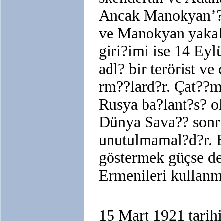
Ancak Manokyan’?n
ve Manokyan yakalan
giri?imi ise 14 Ey
adl? bir terörist 
rm??lard?r. Çat??ma
Rusya ba?lant?s? ol
Dünya Sava?? sonr
unutulmamal?d?r. 
göstermek güçse de 
Ermenileri kullanma
15 Mart 1921 tarihi