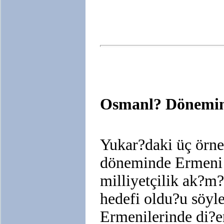
Osmanl? Dönemind
Yukar?daki üç örn
döneminde Ermeni gr
milliyetçilik ak?m
hedefi oldu?u söyl
Ermenilerinde di?e