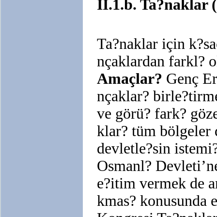
II.1.b. Ta?nakla
Ta?naklar için k?sa
nçaklardan farkl? o
Amaçlar?
Genç Erm
nçaklar? birle?tirm
ve görü? fark? göz
klar? tüm bölgeler
devletle?sin istemi
Osmanl? Devleti’ne
e?itim vermek de ar
kmas? konusunda en