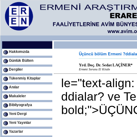
Hakkımızda
Üçüncü bölüm Ermeni ?ddialar
Günlük Bülten
Yrd. Doç. Dr. Sedat LAÇİNER*
Dergiler
Ermeni Sorunu El Kitabı
Tükenmiş Kitaplar
le="text-alig
Anılar
ddialar? ve T
Makaleler
Bibliyografya
bold;">ÜÇÜ
Yeni Dergi
Yeni Yayınlar
Yazarlar