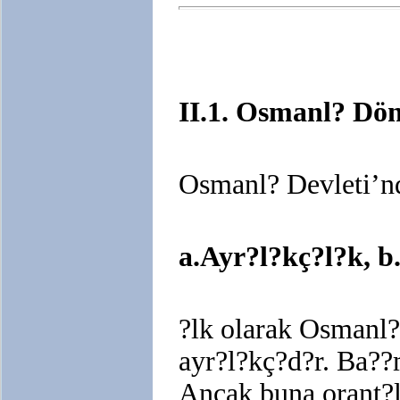
II.1. Osmanl? Dö
Osmanl? Devleti’nd
a.Ayr?l?kç?l?k, 
?lk olarak Osmanl?
ayr?l?kç?d?r. Ba??m
Ancak buna orant?l