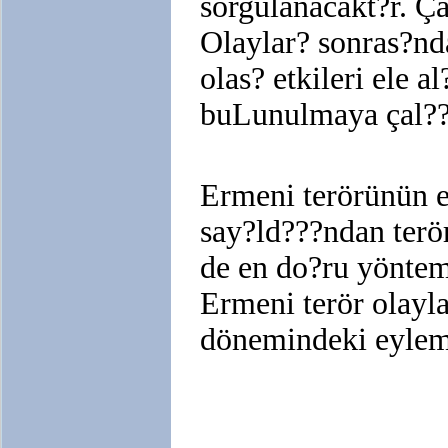
sorgulanacakt?r. Ç
Olaylar? sonras?nd
olas? etkileri ele 
buLunulmaya çal???
Ermeni terörünün e
say?ld???ndan terö
de en do?ru yöntem
Ermeni terör olayla
dönemindeki eyleml