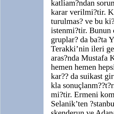
katliam?ndan sorum
karar verilmi?tir. 
turulmas? ve bu ki
istenmi?tir. Bunun
gruplar? da ba?ta Y
Terakki’nin ileri g
aras?nda Mustafa K
hemen hemen hepsi 
kar?? da suikast gi
kla sonuçlanm??t?r
mi?tir. Ermeni ko
Selanik’ten ?stanbul
skenderun ve Adana