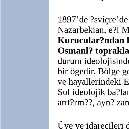
1897’de ?sviçre’de
Nazarbekian, e?i M
Kurucular?ndan h
Osmanl? topraklar
durum ideolojisind
bir ögedir. Bölge 
ve hayallerindeki 
Sol ideolojik ba?la
artt?rm??, ayn? za
Üye ve idarecileri 