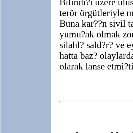
Bilindi?i üzere ulu
terör örgütleriyle 
Buna kar??n sivil t
yumu?ak olmak zoru
silahl? sald?r? ve 
hatta baz? olaylard
olarak lanse etmi?ti