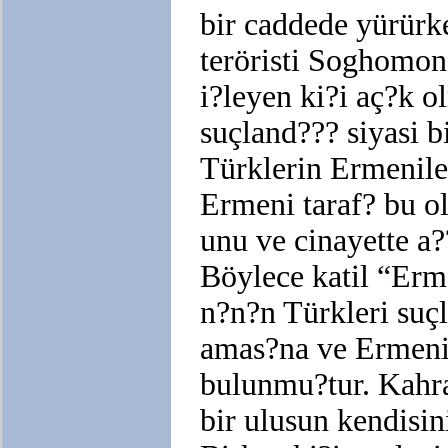
bir caddede yürür
teröristi Soghomon 
i?leyen ki?i aç?k 
suçland??? siyasi 
Türklerin Ermeniler
Ermeni taraf? bu o
unu ve cinayette a?
Böylece katil “Erm
n?n?n Türkleri suç
amas?na ve Ermeni
bulunmu?tur. Kahra
bir ulusun kendisin