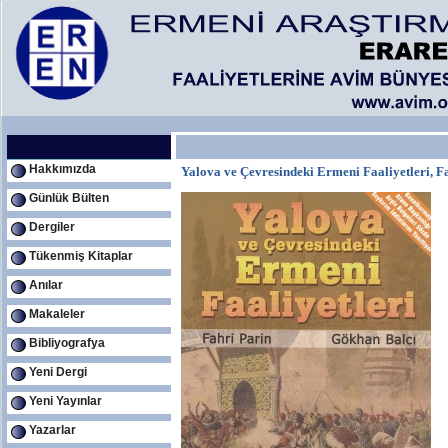
Hakkımızda
Yalova ve Çevresindeki Ermeni Faaliyetleri,
Günlük Bülten
Dergiler
Tükenmiş Kitaplar
Anılar
Makaleler
Bibliyografya
Yeni Dergi
Yeni Yayınlar
Yazarlar