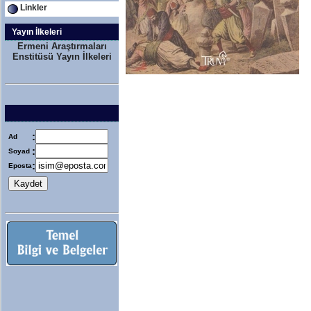
Linkler
Yayın İlkeleri
Ermeni Araştırmaları
Enstitüsü Yayın İlkeleri
:
Ad
:
Soyad
:
Eposta