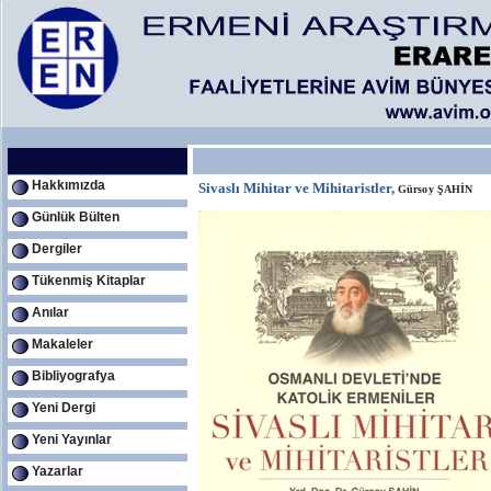
Hakkımızda
Sivaslı Mihitar ve Mihitaristler,
Gürsoy ŞAHİN
Günlük Bülten
Dergiler
Tükenmiş Kitaplar
Anılar
Makaleler
Bibliyografya
Yeni Dergi
Yeni Yayınlar
Yazarlar