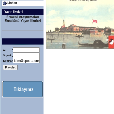
Linkler
Yayın İlkeleri
Ermeni Araştırmaları
Enstitüsü Yayın İlkeleri
:
Ad
:
Soyad
:
Eposta