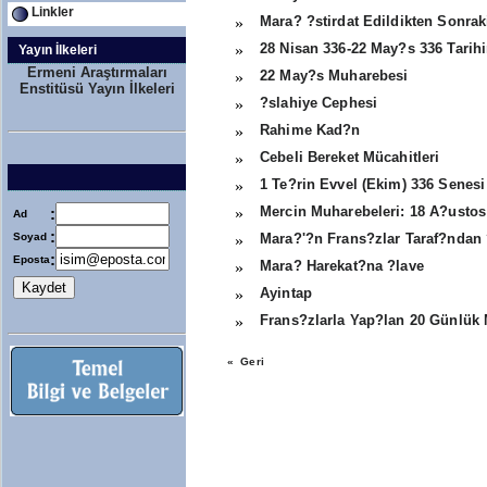
Linkler
Mara? ?stirdat Edildikten Sonrak
»
28 Nisan 336-22 May?s 336 Tari
»
Yayın İlkeleri
Ermeni Araştırmaları
22 May?s Muharebesi
»
Enstitüsü Yayın İlkeleri
?slahiye Cephesi
»
Rahime Kad?n
»
Cebeli Bereket Mücahitleri
»
1 Te?rin Evvel (Ekim) 336 Senesi
»
Mercin Muharebeleri: 18 A?ustos
:
»
Ad
:
Soyad
Mara?'?n Frans?zlar Taraf?ndan 
»
:
Eposta
Mara? Harekat?na ?lave
»
Ayintap
»
Frans?zlarla Yap?lan 20 Günlük
»
« Geri