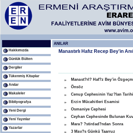
ANILAR
Hakkımızda
Manastırlı Hafız Recep Bey'in Anıl
Günlük Bülten
Dergiler
Tükenmiş Kitaplar
Manast?rl? Haf?z Bey'in Özgeçm
»
Anılar
Önsöz
»
Makaleler
Cenup Cephesinin Yaz?lan Tarihi
»
Erzin Mücahitleri Esamisi
Bibliyografya
»
Osmaniye Cephesi
»
Yeni Dergi
Ceyhan Cephesinde Bulunan Kuv
»
Yeni Yayınlar
Mara? ?stirdad?ndan Sonra
»
Yazarlar
3 May?s Günkü Taarruz
»