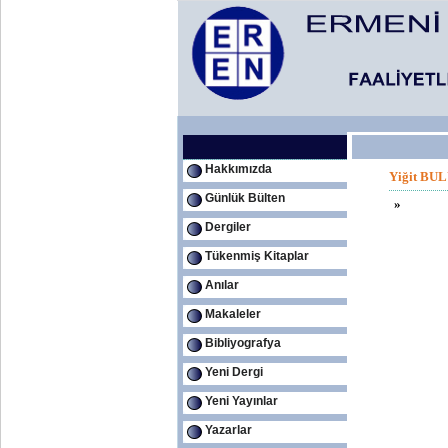
Hakkımızda
Yiğit BU
Günlük Bülten
»
Dergiler
Tükenmiş Kitaplar
Anılar
Makaleler
Bibliyografya
Yeni Dergi
Yeni Yayınlar
Yazarlar