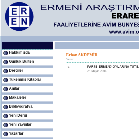
Hakkımızda
Erhan AKDEMİR
Yazar
Günlük Bülten
»
PAR?S ERMEN? OYLARINA TUTS
Dergiler
23 Mayıs 2006
Tükenmiş Kitaplar
Anılar
Makaleler
Bibliyografya
Yeni Dergi
Yeni Yayınlar
Yazarlar