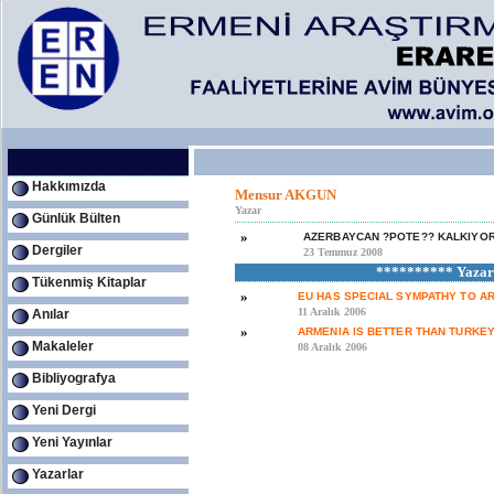
Hakkımızda
Mensur AKGUN
Yazar
Günlük Bülten
»
AZERBAYCAN ?POTE?? KALKIYO
Dergiler
23 Temmuz 2008
********** Yazarı
Tükenmiş Kitaplar
»
EU HAS SPECIAL SYMPATHY TO A
11 Aralık 2006
Anılar
»
ARMENIA IS BETTER THAN TURKEY
Makaleler
08 Aralık 2006
Bibliyografya
Yeni Dergi
Yeni Yayınlar
Yazarlar