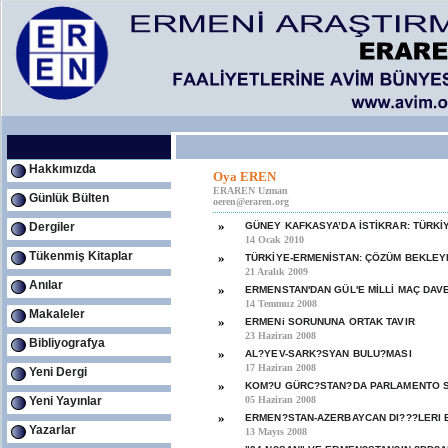
Hakkımızda
Oya EREN
ERAREN Uzman
Günlük Bülten
oeren@eraren.org
»
Dergiler
GÜNEY KAFKASYA’DA İSTİKRAR: TÜRKİ
14 Ocak 2010
Tükenmiş Kitaplar
»
TÜRKİYE-ERMENİSTAN: ÇÖZÜM BEKLE
21 Aralık 2009
Anılar
»
ERMENSTAN'DAN GÜL'E MİLLİ MAÇ DAVE
14 Temmuz 2008
Makaleler
»
ERMENi SORUNUNA ORTAK TAVIR
23 Haziran 2008
Bibliyografya
»
AL?YEV-SARK?SYAN BULU?MASI
17 Haziran 2008
Yeni Dergi
»
KOM?U GÜRC?STAN?DA PARLAMENTO 
Yeni Yayınlar
05 Haziran 2008
»
ERMEN?STAN-AZERBAYCAN DI???LERI 
Yazarlar
13 Mayıs 2008