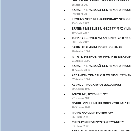
»
GÜL VE BÜYÜKANIT?IN ABD Z?YARET?
26 Şubat 2007
»
KARS-T?FL?S-BAKÜ DEM?RYOLU PROJE
09 Şubat 2007
»
ERMEN? SORUNU HAKKINDAK? SON GE
19 Ocak 2007
»
ERMEN? MESELES?: GEÇT???M?Z YILI
10 Ocak 2007
»
TÜRK?YE-ERMEN?STAN SINIRI ve B?R
08 Ocak 2007
»
SATIR ARALARINI DO?RU OKUMAK
28 Aralık 2006
»
PATR?K MESROB MUTAFYAN'IN MEKTUB
21 Aralık 2006
»
KARS-T?FL?S-BAKÜ DEM?RYOLU PROJ
11 Aralık 2006
»
ARJANT?N TEMS?LC?LER MECL?S?'N?N
07 Aralık 2006
»
AL?YEV - KOÇARYAN BULU?MASI
30 Kasım 2006
»
TAR?H M?, S?YASET M??
27 Kasım 2006
»
NOBEL ÖDÜLÜNE ERMEN? YORUMLARI
10 Kasım 2006
»
FRANSA'DA B?R KÖRDÜ?ÜM
26 Ekim 2006
»
CHIRAC'IN ERMEN?STAN Z?YARET?
03 Ekim 2006