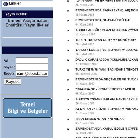
»
"24 N?SAN" VE ERMEN?STAN?IN ?DD?A
Linkler
28 Nisan 2008
»
ERMEN?STAN'DA SARK?SYAN(LAR) DÖ
Yayın İlkeleri
11 Nisan 2008
»
Ermeni Araştırmaları
ERMEN?STAN'DA OLA?ANÜSTÜ HAL
Enstitüsü Yayın İlkeleri
04 Mart 2008
»
ABDULLAH GÜL'ÜN AZERBAYCAN Z?YA
12 Kasım 2007
»
TER PETROSYAN GER? M? DÖNÜYOR?
28 Eylül 2007
»
YAHUD? LOB?S? VE 'SOYKIRIM' ?DD?AL
10 Eylül 2007
»
:
DA?LIK KARABA??DA ?CUMHURBA?KANL
Ad
23 Temmuz 2007
:
Soyad
»
TÜRK?YE?N?N YANI BA?INDAK? TEHD?
:
Eposta
08 Haziran 2007
»
ERMEN?STAN?DA SEÇ?MLER VE TÜRK 
14 Mayıs 2007
»
''RUANDA SOYKIRIM SERG?S?'' AÇILDI
08 Mayıs 2007
»
ABD'N?N ?NSAN HAKLARI RAPORU VE 
26 Nisan 2007
»
24 N?SAN ve SÖZDE SOYKIRIM ?DD?AL
24 Nisan 2007
»
?RAN-ERMEN?STAN ??B?RL???
05 Nisan 2007
»
ERMEN?STAN'DA KABUL ED?LEN Ç?FTE 
14 Mart 2007