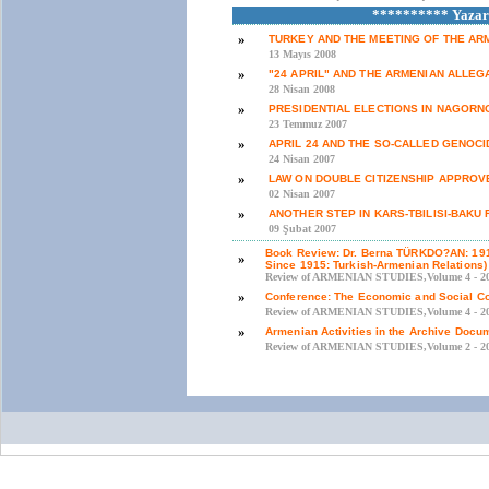
********** Yazarı
»
TURKEY AND THE MEETING OF THE AR
13 Mayıs 2008
»
"24 APRIL" AND THE ARMENIAN ALLEG
28 Nisan 2008
»
PRESIDENTIAL ELECTIONS IN NAGOR
23 Temmuz 2007
»
APRIL 24 AND THE SO-CALLED GENOCI
24 Nisan 2007
»
LAW ON DOUBLE CITIZENSHIP APPROVE
02 Nisan 2007
»
ANOTHER STEP IN KARS-TBILISI-BAKU
09 Şubat 2007
Book Review: Dr. Berna TÜRKDO?AN: 1915
»
Since 1915: Turkish-Armenian Relations)
Review of ARMENIAN STUDIES,Volume 4 - 20
»
Conference: The Economic and Social C
Review of ARMENIAN STUDIES,Volume 4 - 20
»
Armenian Activities in the Archive Docum
Review of ARMENIAN STUDIES,Volume 2 - 20