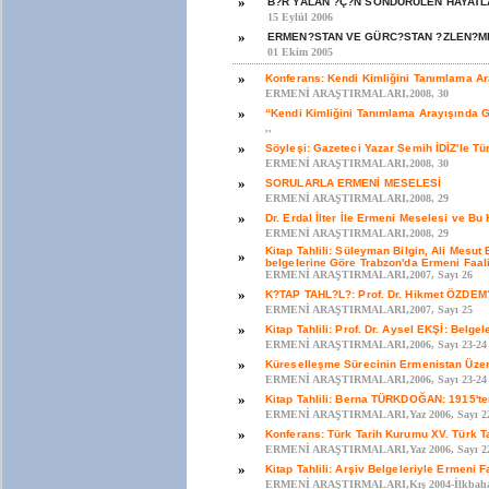
»
B?R YALAN ?Ç?N SÖNDÜRÜLEN HAYATL
15 Eylül 2006
»
ERMEN?STAN VE GÜRC?STAN ?ZLEN?M
01 Ekim 2005
»
Konferans: Kendi Kimliğini Tanımlama Ar
ERMENİ ARAŞTIRMALARI,2008, 30
»
“Kendi Kimliğini Tanımlama Arayışında 
,,
»
Söyleşi: Gazeteci Yazar Semih İDİZ'le Tür
ERMENİ ARAŞTIRMALARI,2008, 30
»
SORULARLA ERMENİ MESELESİ
ERMENİ ARAŞTIRMALARI,2008, 29
»
Dr. Erdal İlter İle Ermeni Meselesi ve Bu
ERMENİ ARAŞTIRMALARI,2008, 29
Kitap Tahlili: Süleyman Bilgin, Ali Mesut
»
belgelerine Göre Trabzon'da Ermeni Faali
ERMENİ ARAŞTIRMALARI,2007, Sayı 26
»
K?TAP TAHL?L?: Prof. Dr. Hikmet ÖZDEM?R
ERMENİ ARAŞTIRMALARI,2007, Sayı 25
»
Kitap Tahlili: Prof. Dr. Aysel EKŞİ: Belge
ERMENİ ARAŞTIRMALARI,2006, Sayı 23-24
»
Küreselleşme Sürecinin Ermenistan Üzeri
ERMENİ ARAŞTIRMALARI,2006, Sayı 23-24
»
Kitap Tahlili: Berna TÜRKDOĞAN: 1915'te
ERMENİ ARAŞTIRMALARI,Yaz 2006, Sayı 2
»
Konferans: Türk Tarih Kurumu XV. Türk T
ERMENİ ARAŞTIRMALARI,Yaz 2006, Sayı 2
»
Kitap Tahlili: Arşiv Belgeleriyle Ermeni F
ERMENİ ARAŞTIRMALARI,Kış 2004-İlkbahar 